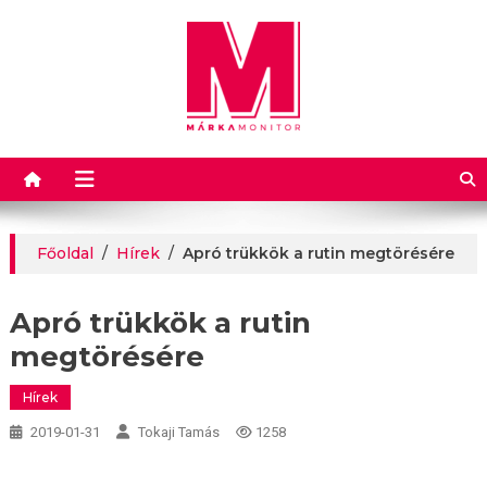
Márkamonitor
Főoldal
/
Hírek
/
Apró trükkök a rutin megtörésére
Apró trükkök a rutin
megtörésére
Hírek
2019-01-31
Tokaji Tamás
1258