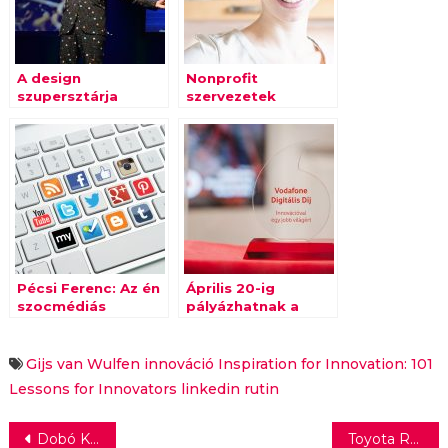
A design
Nonprofit
szupersztárja
szervezetek
Magyarországra
innovatív ötleteit is
jön!
támogatja az
Invitech
Pécsi Ferenc: Az én
Április 20-ig
szocmédiás
pályázhatnak a
évértékelőm
hazai innovátorok
az idei Vodafone
Digitális Díjra
Gijs van Wulfen
innováció
Inspiration for Innovation: 101
Lessons for Innovators
linkedin
rutin
Bejegyzés
Dobó Kata a Kölcsönlakásban
Toyota RAV4: 100 százalék SUV – 100 százalék Hybrid