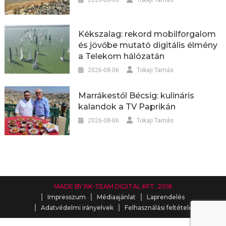
2026-08-06
Tokaji Tamás
Kékszalag: rekord mobilforgalom
és jövőbe mutató digitális élmény
a Telekom hálózatán
2026-08-06
Tokaji Tamás
Marrákestől Bécsig: kulináris
kalandok a TV Paprikán
2026-08-06
Tokaji Tamás
MADE BY RK-TEAM DIGITAL KFT. 2018
Impresszum
Médiaajánlat
Laprendelés
Adatvédelmi irányelvek
Felhasználási feltételek