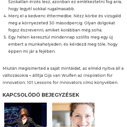
Szokatlan érzés lesz, azonban ez emlékeztetni fog arra,
hogy legyél sokkal rugalmasabb.
Menj el a kedvenc éttermedbe. Nézz körbe és vizsgáld
meg a környezeted 30 másodpercig. Olyan dolgokat
fogsz észrevenni, amiket korábban még soha.
Egy héten keresztül mindennap szólíts meg egy új
embert a munkahelyeden, és kérdezd meg tőle, hogy
éppen mi jár a fejében.
Miután megismerted a saját mintáidat, az elméd nyitva áll a
változásokra
–
állítja Gijs van Wulfen az Inspiration for
Innovation: 101 Lessons for Innovators című könyvében.
KAPCSOLÓDÓ BEJEGYZÉSEK