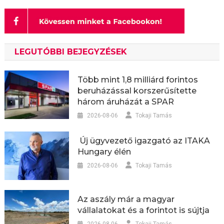
LEGUTÓBBI BEJEGYZÉSEK
Több mint 1,8 milliárd forintos
beruházással korszerűsítette
három áruházát a SPAR
2026-08-06
Tokaji Tamás
Új ügyvezető igazgató az ITAKA
Hungary élén
2026-08-06
Tokaji Tamás
Az aszály már a magyar
vállalatokat és a forintot is sújtja