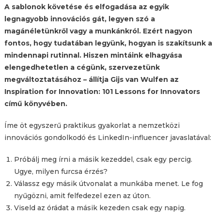
A sablonok követése és elfogadása az egyik
legnagyobb innovációs gát, legyen szó a
magánéletünkről vagy a munkánkról. Ezért nagyon
fontos, hogy tudatában legyünk, hogyan is szakítsunk a
mindennapi rutinnal. Hiszen mintáink elhagyása
elengedhetetlen a cégünk, szervezetünk
megváltoztatásához – állítja Gijs van Wulfen az
Inspiration for Innovation: 101 Lessons for Innovators
című könyvében.
Íme öt egyszerű praktikus gyakorlat a nemzetközi
innovációs gondolkodó és LinkedIn-influencer javaslatával:
Próbálj meg írni a másik kezeddel, csak egy percig.
Ugye, milyen furcsa érzés?
Válassz egy másik útvonalat a munkába menet. Le fog
nyűgözni, amit felfedezel ezen az úton.
Viseld az órádat a másik kezeden csak egy napig.