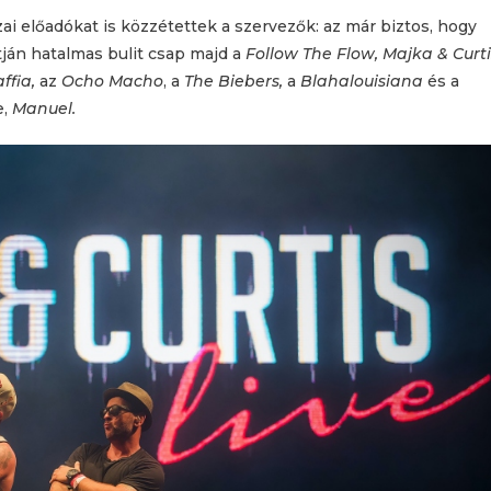
zai előadókat is közzétettek a szervezők: az már biztos, hogy
rtján hatalmas bulit csap majd a
Follow The Flow,
Majka & Curti
affia,
az
Ocho Macho
, a
The Biebers,
a
Blahalouisiana
és a
e,
Manuel.