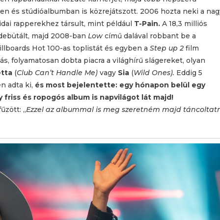
en és stúdióalbumban is közrejátszott. 2006 hozta neki a nag
ridai rapperekhez társult, mint például
T-Pain.
A 18,3 milliós
debütált, majd 2008-ban
Low
című dalával robbant be a
illboards Hot 100-as toplistát és egyben a
Step up 2
film
ás, folyamatosan dobta piacra a világhírű slágereket, olyan
etta
(
Club Can’t Handle Me)
vagy
Sia
(
Wild Ones).
Eddig 5
n adta ki,
és most bejelentette: egy hónapon belül egy
y friss és ropogós album is napvilágot lát majd!
zött: „
Ezzel az albummal is meg szeretném majd táncoltat