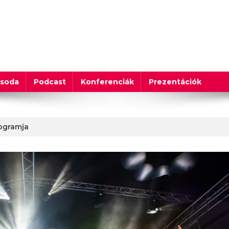
csoda
Podcast
Konferenciák
Prezentációk
ogramja