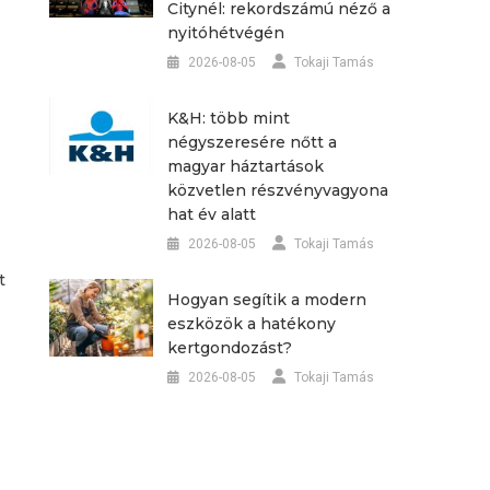
Citynél: rekordszámú néző a
nyitóhétvégén
2026-08-05
Tokaji Tamás
K&H: több mint
négyszeresére nőtt a
magyar háztartások
közvetlen részvényvagyona
hat év alatt
2026-08-05
Tokaji Tamás
t
Hogyan segítik a modern
eszközök a hatékony
kertgondozást?
2026-08-05
Tokaji Tamás