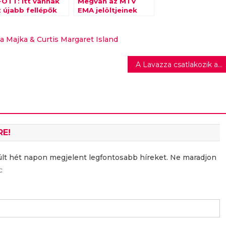
FOTT: itt vannak
Megvan az MTV
z újabb fellépők
EMA jelöltjeinek
teljes listája
ia
Majka & Curtis
Margaret Island
A Lavazza csatlakozik a KLM vállalati Bioüzemanyag-programjához
RE!
últ hét napon megjelent legfontosabb híreket. Ne maradjon
: