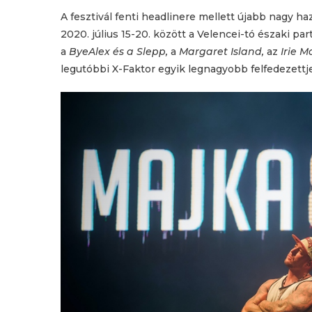
A fesztivál fenti headlinere mellett újabb nagy ha
2020. július 15-20. között a Velencei-tó északi pa
a
ByeAlex és a Slepp,
a
Margaret Island,
az
Irie M
legutóbbi X-Faktor egyik legnagyobb felfedezettj