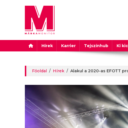
Márkamonitor
Hírek
Karrier
Tejszínhub
Ki ki
Főoldal
/
Hírek
/
Alakul a 2020-as EFOTT pr