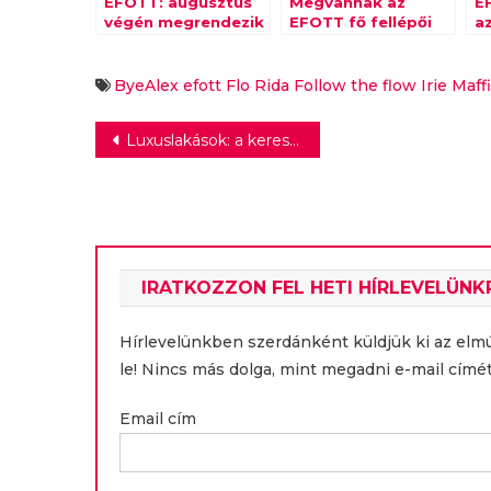
EFOTT: augusztus
Megvannak az
E
végén megrendezik
EFOTT fő fellépői
a
ByeAlex
efott
Flo Rida
Follow the flow
Irie Maff
Bejegyzés
Luxuslakások: a kereslet mindig nagyobb, mint a kínálat
navigáció
IRATKOZZON FEL HETI HÍRLEVELÜNK
Hírlevelünkben szerdánként küldjük ki az elm
le! Nincs más dolga, mint megadni e-mail címét
Email cím