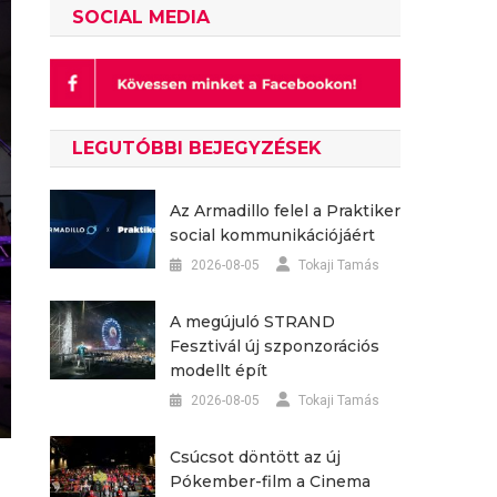
SOCIAL MEDIA
LEGUTÓBBI BEJEGYZÉSEK
Az Armadillo felel a Praktiker
social kommunikációjáért
2026-08-05
Tokaji Tamás
A megújuló STRAND
Fesztivál új szponzorációs
modellt épít
2026-08-05
Tokaji Tamás
Csúcsot döntött az új
Pókember-film a Cinema