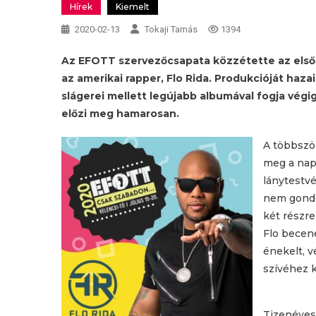
Hírek
Kiemelt
2020-02-13
Tokaji Tamás
1394
Az EFOTT szervezőcsapata közzétette az első ne
az amerikai rapper, Flo Rida. Produkcióját haz
slágerei mellett legújabb albumával fogja végig
előzi meg hamarosan.
A többször
meg a napv
lánytestv
nem gondo
két részre
Flo becen
énekelt, v
szívéhez k
Tizenéves