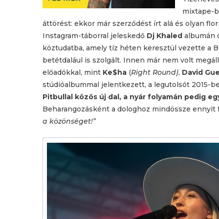
mixtape-b
áttörést: ekkor már szerződést írt alá és olyan flo
Instagram-táborral jeleskedő
Dj Khaled
albumán 
köztudatba, amely tíz héten keresztül vezette a B
betétdalául is szolgált. Innen már nem volt megáll
előadókkal, mint
Ke$ha
(
Right Round)
,
David Gu
stúdióalbummal jelentkezett, a legutolsót 2015-be
Pitbullal közös új dal, a nyár folyamán pedig eg
Beharangozásként a dologhoz mindössze ennyit fű
a közönséget!”