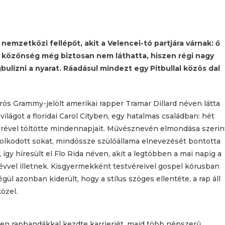
mzetközi fellépőt, akit a Velencei-tó partjára várnak: ő
ai közönség még biztosan nem láthatta, hiszen régi nagy
bulizni a nyarat. Ráadásul mindezt egy Pitbullal közös dal
ös Grammy-jelölt amerikai rapper Tramar Dillard néven látta
ilágot a floridai Carol Cityben, egy hatalmas családban: hét
érével töltötte mindennapjait. Művésznevén elmondása szerin
lkodott sokat, mindössze szülőállama elnevezését bontotta
, így híresült el Flo Rida néven, akit a legtöbben a mai napig a
évvel illetnek. Kisgyermekként testvéreivel gospel kórusban
égül azonban kiderült, hogy a stílus szöges ellentéte, a rap áll
özel.
en rapbandákkal kezdte karrierjét, majd több népszerű