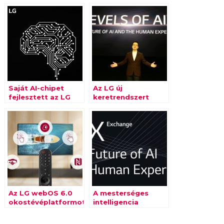
Saját AI-chipet
Az LG új
fejlesztett az LG
keretrendszert
mutatott be a CES-
en a mesterséges
intelligencia
továbbfejlesztéséhez
Az LG webOS 6.0
A mesterséges
okostévéplatformot
intelligencia
a nézők
lehetőségeibe nyújt
tartalomfogyasztási
betekintést az LG