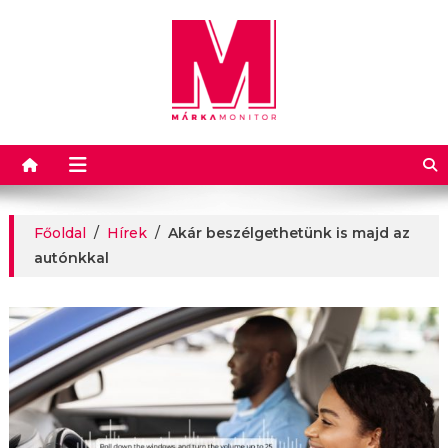
Márkamonitor
Főoldal
/
Hírek
/
Akár beszélgethetünk is majd az
autónkkal