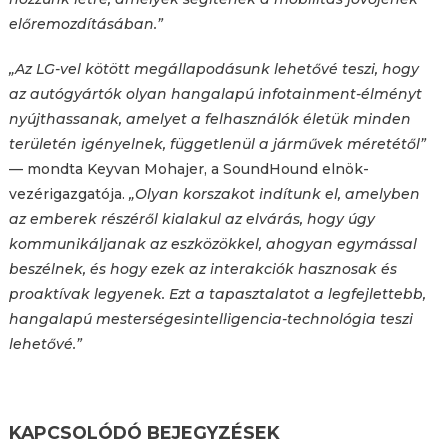
előremozdításában.
”
„Az LG-vel kötött megállapodásunk lehetővé teszi, hogy
az autógyártók olyan hangalapú infotainment-élményt
nyújthassanak, amelyet a felhasználók életük minden
területén igényelnek, függetlenül a járművek méretétől”
— mondta Keyvan Mohajer, a SoundHound elnök-
vezérigazgatója.
„Olyan korszakot indítunk el, amelyben
az emberek részéről kialakul az elvárás, hogy úgy
kommunikáljanak az eszközökkel, ahogyan egymással
beszélnek, és hogy ezek az interakciók hasznosak és
proaktívak legyenek. Ezt a tapasztalatot a legfejlettebb,
hangalapú mesterségesintelligencia-technológia teszi
lehetővé.”
KAPCSOLÓDÓ BEJEGYZÉSEK