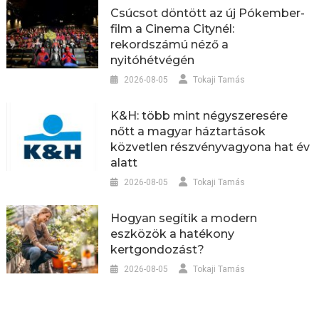
Csúcsot döntött az új Pókember-
film a Cinema Citynél:
rekordszámú néző a
nyitóhétvégén
2026-08-05
Tokaji Tamás
K&H: több mint négyszeresére
nőtt a magyar háztartások
közvetlen részvényvagyona hat év
alatt
2026-08-05
Tokaji Tamás
Hogyan segítik a modern
eszközök a hatékony
kertgondozást?
2026-08-05
Tokaji Tamás