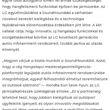
egyre több autógyártó ismeri fel annak szükségességét,
hogy hangfelismerő funkciókat építsen be járműveibe. Az
LG együttműködése a SoundHounddal a várhatóan
növekvő kereslet kielégítése és a technológia
fejlődésének előremozdítása érdekében jött létre. A két
vállalat célja, hogy innovatív, új hangalapú funkciókkal és
szolgáltatásokkal bővítse az LG következő generációs
autós infotainment-rendszereit, tovább javítva az utazás
élményét.
„Nagyon várjuk a közös munkát a SoundHounddal. Azzal,
hogy a cég hangalapú mesterségesintelligencia-
platformját legújabb autós infotainment-rendszerünkbe
integrálhatjuk, egyedi felhasználói élményt teremthetünk
az autósok számára
”
— mondta Eun Seok-hyun, az LG
járműalkatrészek üzletágának elnöke.
„Ez a partnerség
lehetővé teszi, hogy jobban kielégítsük az autóipari
ügyfeleink igényeit, és olyan innovatív megoldásokat
hozzunk létre, amelyek segítenek a mobilitás jövőjének