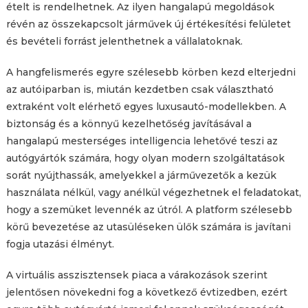
ételt is rendelhetnek. Az ilyen hangalapú megoldások
révén az összekapcsolt járművek új értékesítési felületet
és bevételi forrást jelenthetnek a vállalatoknak.
A hangfelismerés egyre szélesebb körben kezd elterjedni
az autóiparban is, miután kezdetben csak választható
extraként volt elérhető egyes luxusautó-modellekben. A
biztonság és a könnyű kezelhetőség javításával a
hangalapú mesterséges intelligencia lehetővé teszi az
autógyártók számára, hogy olyan modern szolgáltatások
sorát nyújthassák, amelyekkel a járművezetők a kezük
használata nélkül, vagy anélkül végezhetnek el feladatokat,
hogy a szemüket levennék az útról. A platform szélesebb
körű bevezetése az utasüléseken ülők számára is javítani
fogja utazási élményt.
A virtuális asszisztensek piaca a várakozások szerint
jelentősen növekedni fog a következő évtizedben, ezért