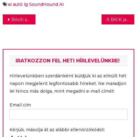
szokásaihoz
és az Element AI új
ai
autó
lg
SoundHound AI
tervezték
tudásmegosztó
platformja
Bejegyzés
Bővíti speciális termékeinek körét a Lidl
A BKIK javaslatot dolgoz ki az új kata-törvény hatálya alól kikerülőkre
navigáció
IRATKOZZON FEL HETI HÍRLEVELÜNKRE!
Hírlevelünkben szerdánként küldjük ki az elmúlt hét
napon megjelent legfontosabb híreket. Ne maradjon
le! Nincs más dolga, mint megadni e-mail címét:
Email cím
Kérjük, másolja át az alábbi ellenőrzőkódot: