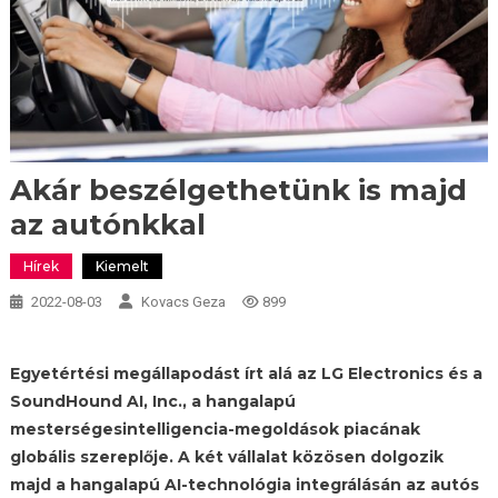
Akár beszélgethetünk is majd
az autónkkal
Hírek
Kiemelt
2022-08-03
Kovacs Geza
899
Egyetértési megállapodást írt alá az LG Electronics és a
SoundHound AI, Inc., a hangalapú
mesterségesintelligencia-megoldások piacának
globális szereplője. A két vállalat közösen dolgozik
majd a hangalapú AI-technológia integrálásán az autós