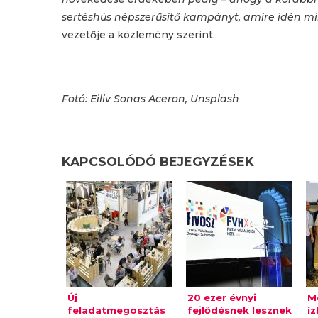
sertéshús népszerűsítő kampányt, amire idén mint
vezetője a közlemény szerint.
Fotó: Eiliv Sonas Aceron, Unsplash
KAPCSOLÓDÓ BEJEGYZÉSEK
Új
20 ezer évnyi
M
feladatmegosztás
fejlődésnek lesznek
í