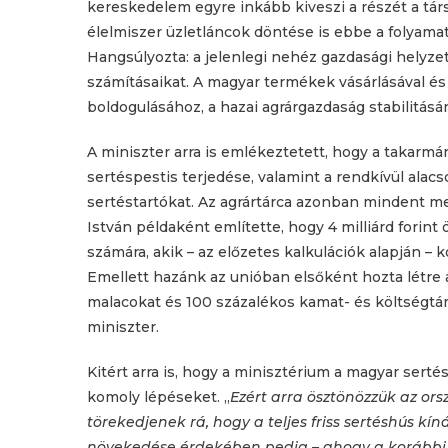
kereskedelem egyre inkább kiveszi a részét a társ
élelmiszer üzletláncok döntése is ebbe a folyama
Hangsúlyozta: a jelenlegi nehéz gazdasági helyzet
számításaikat. A magyar termékek vásárlásával és
boldogulásához, a hazai agrárgazdaság stabilitás
A miniszter arra is emlékeztetett, hogy a takarm
sertéspestis terjedése, valamint a rendkívül alacso
sertéstartókat. Az agrártárca azonban mindent m
István példaként említette, hogy 4 milliárd forint
számára, akik – az előzetes kalkulációk alapján –
Emellett hazánk az unióban elsőként hozta létre a 
malacokat és 100 százalékos kamat- és költségtám
miniszter.
Kitért arra is, hogy a minisztérium a magyar sert
komoly lépéseket. „
Ezért arra ösztönözzük az or
törekedjenek rá, hogy a teljes friss sertéshús kí
növekedése érdekében pedig – ahogy a korábbi 