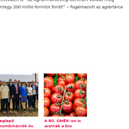
egy 200 millió forintot fordít”
– fogalmazott az agrártárca
eglepő
A 80. OMÉK-on is
zkombinációk és
arattak a bio