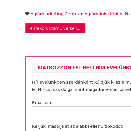
a hazai
szemtanúi unokáink
ú
bormarketingben
t
S
Agrármarketing Centrum
Agrárminisztérium
Na
t
v
Bejegyzés
Rekordszámú versenyző nevezett be a K&H pénzügyi vetélkedőjére
l
navigáció
IRATKOZZON FEL HETI HÍRLEVELÜNK
Hírlevelünkben szerdánként küldjük ki az elm
le! Nincs más dolga, mint megadni e-mail címét
Email cím
Kérjük, másolja át az alábbi ellenőrzőkódot: