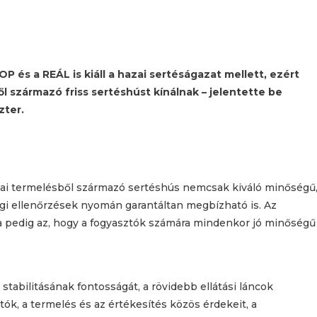
P és a REÁL is kiáll a hazai sertéságazat mellett, ezért
 származó friss sertéshúst kínálnak – jelentette be
zter.
hazai termelésből származó sertéshús nemcsak kiváló minőségű
sági ellenőrzések nyomán garantáltan megbízható is. Az
a pedig az, hogy a fogyasztók számára mindenkor jó minőségű
 stabilitásának fontosságát, a rövidebb ellátási láncok
ók, a termelés és az értékesítés közös érdekeit, a