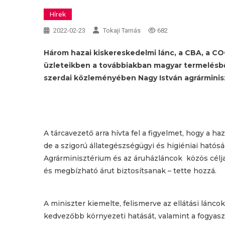
Hírek
2022-02-23
Tokaji Tamás
682
Három hazai kiskereskedelmi lánc, a CBA, a COO
üzleteikben a továbbiakban magyar termelésből
szerdai közleményében Nagy István agrárminis
A tárcavezető arra hívta fel a figyelmet, hogy a 
de a szigorú állategészségügyi és higiéniai ható
Agrárminisztérium és az áruházláncok közös célj
és megbízható árut biztosítsanak – tette hozzá.
A miniszter kiemelte, felismerve az ellátási láncok
kedvezőbb környezeti hatását, valamint a fogyaszt