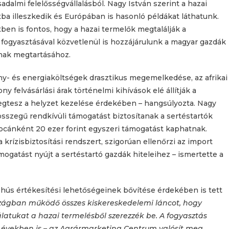
adalmi felelősségvállalásból. Nagy István szerint a hazai
tba illeszkedik és Európában is hasonló példákat láthatunk.
ben is fontos, hogy a hazai termelők megtalálják a
 fogyasztásával közvetlenül is hozzájárulunk a magyar gazdák
ának megtartásához.
ány- és energiaköltségek drasztikus megemelkedése, az afrikai
ny felvásárlási árak történelmi kihívások elé állítják a
egtesz a helyzet kezelése érdekében – hangsúlyozta. Nagy
 összegű rendkívüli támogatást biztosítanak a sertéstartók
 kocánként 20 ezer forint egyszeri támogatást kaphatnak.
krízisbiztosítási rendszert, szigorúan ellenőrzi az import
ogatást nyújt a sertéstartó gazdák hiteleihez – ismertette a
éshús értékesítési lehetőségeinek bővítése érdekében is tett
szágban működő összes kiskereskedelemi láncot, hogy
nálatukat a hazai termelésből szerezzék be. A fogyasztás
években is – az Agrármarketing Centrum valósít meg