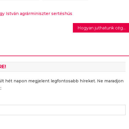
jszerű
tájfajta
ermékötletek a
paradicsomok
PAR
gy István agrárminiszter
sertéshús
ermékinnovációs
ersenyének
Hogyan juthatunk cégautóhoz a chiphiány ellenére?
egjobbjai között
RE!
últ hét napon megjelent legfontosabb híreket. Ne maradjon
: