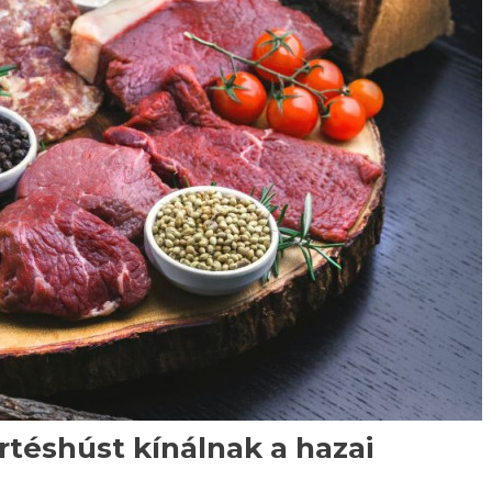
rtéshúst kínálnak a hazai