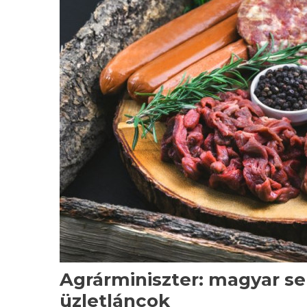
Agrárminiszter: magyar se
üzletláncok