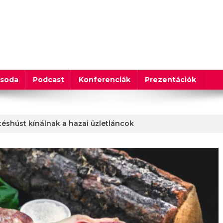
csoda
Podcast
Konferenciák
Prezentációk
téshúst kínálnak a hazai üzletláncok