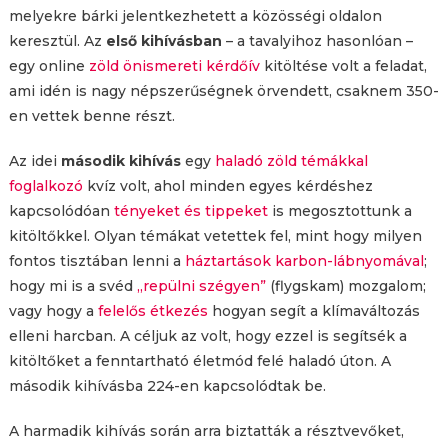
melyekre bárki jelentkezhetett a közösségi oldalon
keresztül. Az
első kihívásban
– a tavalyihoz hasonlóan –
egy online
zöld önismereti kérdőív
kitöltése volt a feladat,
ami idén is nagy népszerűségnek örvendett, csaknem 350-
en vettek benne részt.
Az idei
második kihívás
egy
haladó zöld témákkal
foglalkozó
kvíz volt, ahol minden egyes kérdéshez
kapcsolódóan
tényeket és tippeket
is megosztottunk a
kitöltőkkel. Olyan témákat vetettek fel, mint hogy milyen
fontos tisztában lenni a
háztartások karbon-lábnyomával
;
hogy mi is a svéd
„repülni szégyen”
(flygskam) mozgalom;
vagy hogy a
felelős étkezés
hogyan segít a klímaváltozás
elleni harcban. A céljuk az volt, hogy ezzel is segítsék a
kitöltőket a fenntartható életmód felé haladó úton. A
második kihívásba 224-en kapcsolódtak be.
A harmadik kihívás során arra biztatták a résztvevőket,