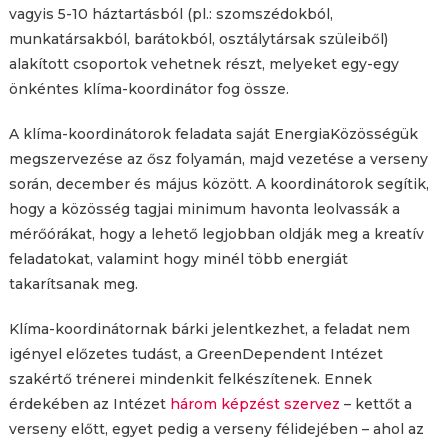
vagyis 5-10 háztartásból (pl.: szomszédokból,
munkatársakból, barátokból, osztálytársak szüleiből)
alakított csoportok vehetnek részt, melyeket egy-egy
önkéntes klíma-koordinátor fog össze.
A klíma-koordinátorok feladata saját EnergiaKözösségük
megszervezése az ősz folyamán, majd vezetése a verseny
során, december és május között. A koordinátorok segítik,
hogy a közösség tagjai minimum havonta leolvassák a
mérőórákat, hogy a lehető legjobban oldják meg a kreatív
feladatokat, valamint hogy minél több energiát
takarítsanak meg.
Klíma-koordinátornak bárki jelentkezhet, a feladat nem
igényel előzetes tudást, a GreenDependent Intézet
szakértő trénerei mindenkit felkészítenek. Ennek
érdekében az Intézet
három képzést szervez
– kettőt a
verseny előtt, egyet pedig a verseny félidejében – ahol az