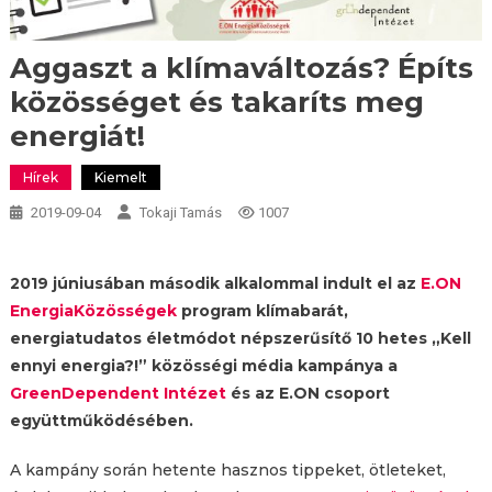
Aggaszt a klímaváltozás? Építs
közösséget és takaríts meg
energiát!
Hírek
Kiemelt
2019-09-04
Tokaji Tamás
1007
2019 júniusában második alkalommal indult el az
E.ON
EnergiaKözösségek
program klímabarát,
energiatudatos életmódot népszerűsítő 10 hetes „Kell
ennyi energia?!” közösségi média kampánya a
GreenDependent Intézet
és az E.ON csoport
együttműködésében.
A kampány során hetente hasznos tippeket, ötleteket,