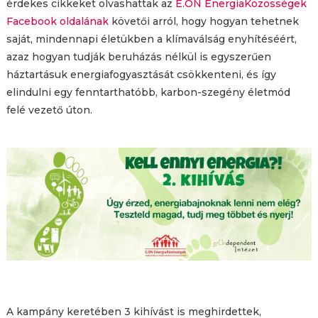
érdekes cikkeket olvashattak az
E.ON EnergiaKözösségek
Facebook oldalának
követői arról, hogy hogyan tehetnek
saját, mindennapi életükben a klímaválság enyhítéséért,
azaz hogyan tudják beruházás nélkül is egyszerűen
háztartásuk energiafogyasztását csökkenteni, és így
elindulni egy fenntarthatóbb, karbon-szegény életmód
felé vezető úton.
A kampány keretében 3 kihívást is meghirdettek,