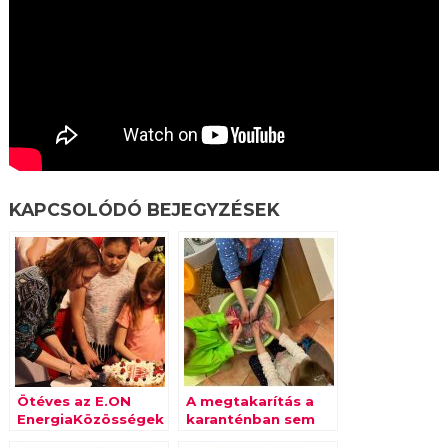
KAPCSOLÓDÓ BEJEGYZÉSEK
Ötéves az E.ON
A megtakarítás a
EnergiaKözösségek
karanténban sem
program
maradt el: a