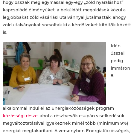
hogy osszák meg egymással egy-egy „zöld nyaraláshoz”
kapcsolódó élményüket; a beküldött megoldások közül a
legjobbakat zöld vásárlási utalvánnyal jutalmazták, ahogy
zöld utalványokat sorsoltak ki a kérdőíveket kitöltők között
is.
Idén
ősszel
pedig
immáron
8.
alkalommal indul el az EnergiaKözösségek program
közösségi része
, ahol a résztvevők csupán viselkedésük
megváltoztatásával igyekeznek minél több (minimum 9%)
energiát megtakarítani. A versenyben EnergiaKözösségek,