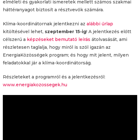
elméleti és gyakorlati ismeretek mellett számos szakmai
háttéranyagot biztosít a résztvevők számára.
Klíma-koordinátornak jelentkezni az
alábbi űrlap
kitöltésével lehet,
szeptember 15-ig
! A jelentkezés előtt
célszerű a
képzéseket bemutató leírás
átolvasását, ami
részletesen taglalja, hogy miről is szól igazán az
EnergiaKözösségek program; és hogy mit jelent, milyen
feladatokkal jár a klíma-koordinátorság.
Részleteket a programról és a jelentkezésről:
www.energiakozossegek.hu