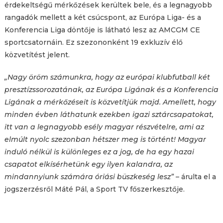
érdekeltségű mérkőzések kerültek bele, és a legnagyobb
rangadók mellett a két csúcspont, az Európa Liga- és a
Konferencia Liga döntője is látható lesz az AMCGM CE
sportcsatornáin. Ez szezononként 19 exkluzív élő
közvetítést jelent.
„Nagy öröm számunkra, hogy az európai klubfutball két
presztízssorozatának, az Európa Ligának és a Konferencia
Ligának a mérkőzéseit is közvetítjük majd. Amellett, hogy
minden évben láthatunk ezekben igazi sztárcsapatokat,
itt van a legnagyobb esély magyar részvételre, ami az
elmúlt nyolc szezonban hétszer meg is történt! Magyar
induló nélkül is különleges ez a jog, de ha egy hazai
csapatot elkísérhetünk egy ilyen kalandra, az
mindannyiunk számára óriási büszkeség lesz”
– árulta el a
jogszerzésről Máté Pál, a Sport TV főszerkesztője.