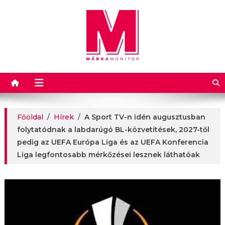
Márkamonitor
Főoldal
/
Hírek
/
A Sport TV-n idén augusztusban
folytatódnak a labdarúgó BL-közvetítések, 2027-től
pedig az UEFA Európa Liga és az UEFA Konferencia
Liga legfontosabb mérkőzései lesznek láthatóak