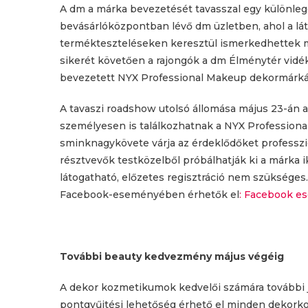
A dm a márka bevezetését tavasszal egy különl
bevásárlóközpontban lévő dm üzletben, ahol a lá
termékteszteléseken keresztül ismerkedhettek m
sikerét követően a rajongók a dm Élménytér vidék
bevezetett NYX Professional Makeup dekormárká
A tavaszi roadshow utolsó állomása május 23-án 
személyesen is találkozhatnak a NYX Professiona
sminknagykövete várja az érdeklődőket professzi
résztvevők testközelből próbálhatják ki a márka 
látogatható, előzetes regisztráció nem szüksége
Facebook-eseményében érhetők el
: Facebook e
További beauty kedvezmény május végéig
A dekor kozmetikumok kedvelői számára további j
pontgyűjtési lehetőség érhető el minden dekork