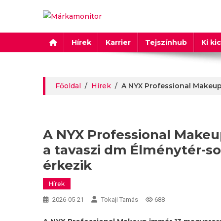
Márkamonitor
Hírek
Karrier
Tejszínhub
Ki ki
Főoldal
/
Hírek
/
A NYX Professional Makeup 
A NYX Professional Makeu
a tavaszi dm Élménytér-so
érkezik
Hírek
2026-05-21
Tokaji Tamás
688