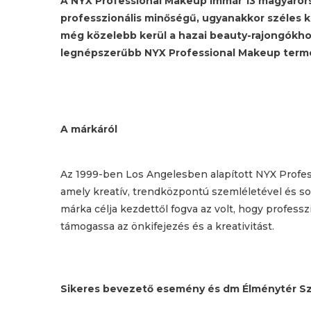
A NYX Professional Makeup immár 13 magyarors
professzionális minőségű, ugyanakkor széles 
még közelebb kerül a hazai beauty-rajongókhoz
legnépszerűbb NYX Professional Makeup term
A márkáról
Az 1999-ben Los Angelesben alapított NYX Profes
amely kreatív, trendközpontú szemléletével és s
márka célja kezdettől fogva az volt, hogy profess
támogassa az önkifejezés és a kreativitást.
Sikeres bevezető esemény és dm Élménytér 