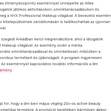
eges élményközpontú eseménnyel ünnepelte az Allee
togatók játékos aktivitásokon, sminktanácsadásokon és
eg a NYX Professional Makeup világával. A bevezető esemén
i kitelepülésének záróállomásán is találkozhattak az újonnan
val.
a szegedi Árkádban kerül megrendezésre, ahol a látogatók
l Makeup világával. Az esemény során a márka
onális sminktanácsadással és sminkeléssel, miközben a
ikonikus termékeit és újdonságait. A program ingyenesen
s. Az eseménnyel kapcsolatos további információk a dm
semény
ó hír, hogy a dm-ben május végéig 20x-os active beauty
ozmetikai termékre. A promóció keretében bármilyen dekor