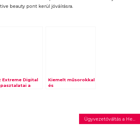
ve beauty pont kerül jóváírásra.
z Extreme Digital
Kiemelt műsorokkal
apasztalatai a
és
sereprogramról
sorozatmaratonnal
készül Húsvétra a
Viasat World
Ügyvezetőváltás a Henkel Magyarország élén