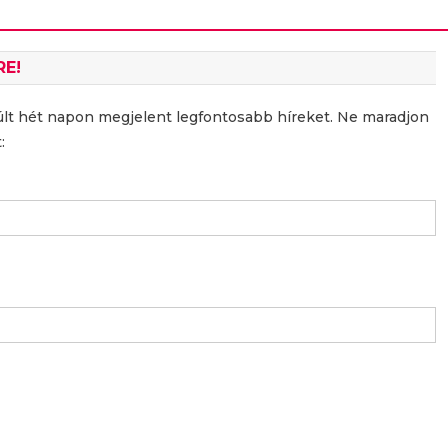
RE!
últ hét napon megjelent legfontosabb híreket. Ne maradjon
: