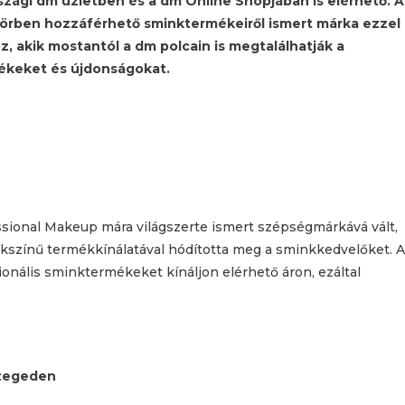
zági dm üzletben és a dm Online Shopjában is elérhető. A
körben hozzáférhető sminktermékeiről ismert márka ezzel
, akik mostantól a dm polcain is megtalálhatják a
ékeket és újdonságokat.
sional Makeup mára világszerte ismert szépségmárkává vált,
okszínű termékkínálatával hódította meg a sminkkedvelőket. A
zionális sminktermékeket kínáljon elérhető áron, ezáltal
Szegeden