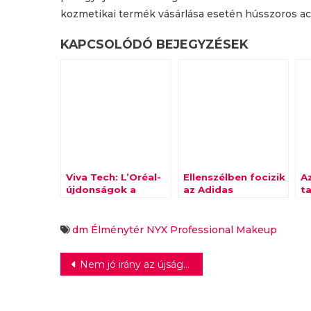
kozmetikai termék vásárlása esetén hússzoros acti
KAPCSOLÓDÓ BEJEGYZÉSEK
Viva Tech: L’Oréal-
Ellenszélben focizik
A
újdonságok a
az Adidas
t
szépségipari
c
metaverzumban
dm Élménytér
NYX Professional Makeup
Bejegyzés
Nem jó irány az újságok kiszorulása a kereskedelemből
navigáció