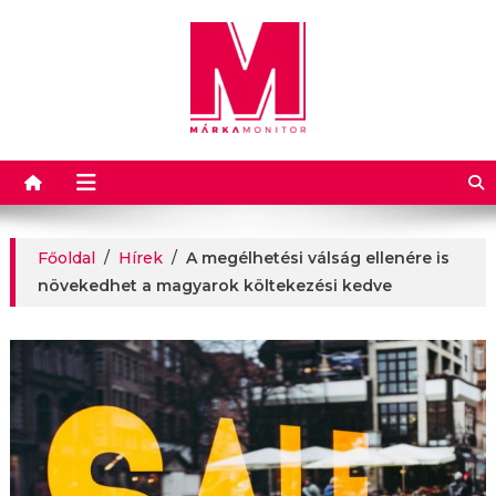
Márkamonitor
Főoldal
/
Hírek
/
A megélhetési válság ellenére is
növekedhet a magyarok költekezési kedve