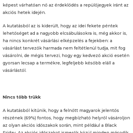
képest várhatóan nő az érdeklődés a repülőjegyek iránt az
akciós hetek idején.
A kutatásból az is kiderült, hogy az idei fekete péntek
lehetőséget ad a nagyobb elcsábulásokra is, még akkor is,
ha nincs konkrét vásárlási elképzelés a fejekben: a
vásárlást tervezők harmada nem feltétlenül tudja, mit fog
vásárolni, de mégis tervezi, hogy egy kedvező akció esetén
gyorsan lecsap a termékre, legfeljebb később eláll a
vásárlástól.
Nincs több trükk
A kutatásból kitűnik, hogy a felnőtt magyarok jelentős
részének (69%) fontos, hogy megbízható helyről vásároljon
az olyan akciós időszakok során, mint például a Black
Friday. Az akciós időszakot ismerők közül minden második