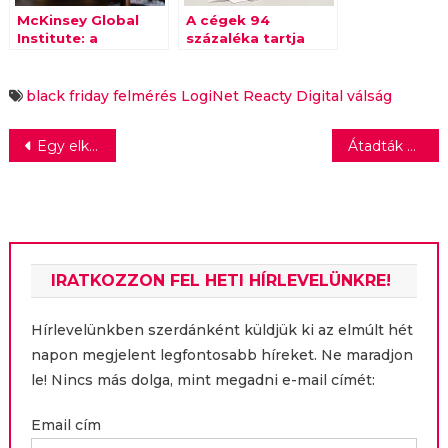
McKinsey Global
A cégek 94
Institute: a
százaléka tartja
koronavírus tartós
fontosnak a
hatással lesz a
munkakeresők
fogyasztói
személyiségi
black friday
felmérés
LogiNet
Reacty Digital
válság
magatartásra
jellemzőit
Bejegyzés
Egy elképzelt szerelmi történet elevenedik meg az Átriumban
Átadták az Európai Polgár díjat
navigáció
IRATKOZZON FEL HETI HÍRLEVELÜNKRE!
Hírlevelünkben szerdánként küldjük ki az elmúlt hét
napon megjelent legfontosabb híreket. Ne maradjon
le! Nincs más dolga, mint megadni e-mail címét:
Email cím