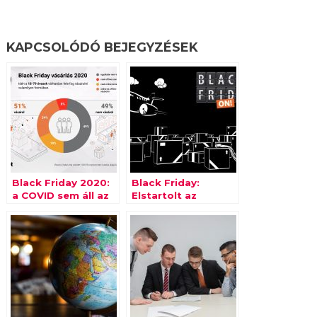
KAPCSOLÓDÓ BEJEGYZÉSEK
Black Friday 2020:
Black Friday:
a COVID sem áll az
Elstartolt az
útjába
Extreme Digital