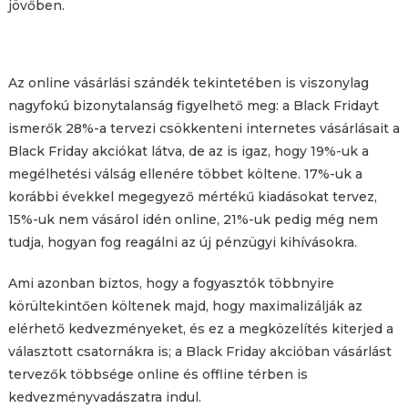
jövőben.
Az online vásárlási szándék tekintetében is viszonylag
nagyfokú bizonytalanság figyelhető meg: a Black Fridayt
ismerők 28%-a tervezi csökkenteni internetes vásárlásait a
Black Friday akciókat látva, de az is igaz, hogy 19%-uk a
megélhetési válság ellenére többet költene. 17%-uk a
korábbi évekkel megegyező mértékű kiadásokat tervez,
15%-uk nem vásárol idén online, 21%-uk pedig még nem
tudja, hogyan fog reagálni az új pénzügyi kihívásokra.
Ami azonban biztos, hogy a fogyasztók többnyire
körültekintően költenek majd, hogy maximalizálják az
elérhető kedvezményeket, és ez a megközelítés kiterjed a
választott csatornákra is; a Black Friday akcióban vásárlást
tervezők többsége online és offline térben is
kedvezményvadászatra indul.