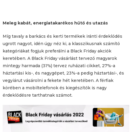
Meleg kabát, energiatakarékos hűtő és utazás
Míg tavaly a barkács és kerti termékek iránti érdeklődés
ugrott nagyot, idén úgy néz ki, a klasszikusnak számító
kategóriákat fogjuk preferálni a Black Friday akciók
keretében. A Black Friday vásárlást tervező magyarok
mintegy harmada (31%) tervez ruházati cikket, 27%-a
háztartási kis-, és nagygépet, 23%-a pedig háztartási-, és
vegyiárut vásárolni a fekete hét keretében. A férfiak
körében a mobiltelefonok és kiegészítők is nagy
érdeklődésre tarthatnak számot.