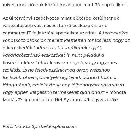
mivel a két időszak között kevesebb, mint 30 nap telik el.
Az új törvényi szabályozás miatt előtérbe kerülhetnek
változatosabb vásárlásösztönző eszközök is az e-
commerce IT fejlesztési specialista szerint: „
A termékekre
vonatkozó árakciók mellett kiemelten fontos lesz, hogy az
e-kereskedők tudatosan használjanak egyéb
vásárlásösztönző eszközöket is, mint például a
kosárértékhez kötött kedvezmények, vagy ingyenes
szállítás. És ne feledkezzünk meg olyan webshop
funkciókról sem, amelyek segítenek döntést hozni a
látogatónak, emlékeztetik egy félbehagyott vásárlásra
vagy éppen kiegészítő termékeket ajánlanak
” – mondta
Máriás Zsigmond, a LogiNet Systems Kft. ügyvezetője.
Fotó: Markus Spiske/unsplash.com