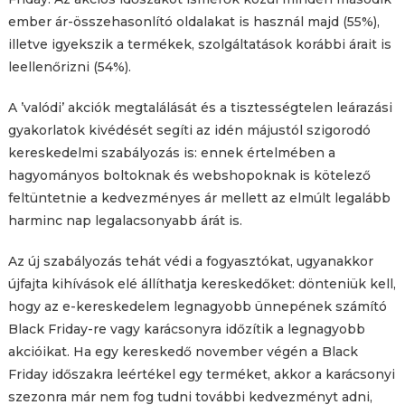
ember ár-összehasonlító oldalakat is használ majd (55%),
illetve igyekszik a termékek, szolgáltatások korábbi árait is
leellenőrizni (54%).
A ’valódi’ akciók megtalálását és a tisztességtelen leárazási
gyakorlatok kivédését segíti az idén májustól szigorodó
kereskedelmi szabályozás is: ennek értelmében a
hagyományos boltoknak és webshopoknak is kötelező
feltüntetnie a kedvezményes ár mellett az elmúlt legalább
harminc nap legalacsonyabb árát is.
Az új szabályozás tehát védi a fogyasztókat, ugyanakkor
újfajta kihívások elé állíthatja kereskedőket: dönteniük kell,
hogy az e-kereskedelem legnagyobb ünnepének számító
Black Friday-re vagy karácsonyra időzítik a legnagyobb
akcióikat. Ha egy kereskedő november végén a Black
Friday időszakra leértékel egy terméket, akkor a karácsonyi
szezonra már nem fog tudni további kedvezményt adni,