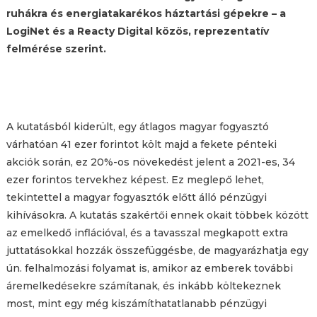
ruhákra és energiatakarékos háztartási gépekre – a
LogiNe
t és a Reacty Digital közös, reprezentatív
felmérése szerint.
A kutatásból kiderült, egy átlagos magyar fogyasztó
várhatóan 41 ezer forintot költ majd a fekete pénteki
akciók során, ez 20%-os növekedést jelent a 2021-es, 34
ezer forintos tervekhez képest. Ez meglepő lehet,
tekintettel a magyar fogyasztók előtt álló pénzügyi
kihívásokra. A kutatás szakértői ennek okait többek között
az emelkedő inflációval, és a tavasszal megkapott extra
juttatásokkal hozzák összefüggésbe, de magyarázhatja egy
ún. felhalmozási folyamat is, amikor az emberek további
áremelkedésekre számítanak, és inkább költekeznek
most, mint egy még kiszámíthatatlanabb pénzügyi