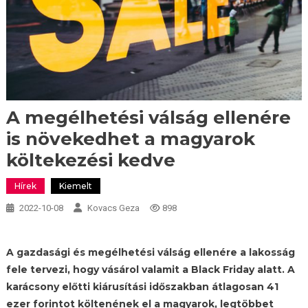
A megélhetési válság ellenére
is növekedhet a magyarok
költekezési kedve
Hírek
Kiemelt
2022-10-08
Kovacs Geza
898
A gazdasági és megélhetési válság ellenére a lakosság
fele tervezi, hogy vásárol valamit a Black Friday alatt. A
karácsony előtti kiárusítási időszakban átlagosan 41
ezer forintot költenének el a magyarok, legtöbbet