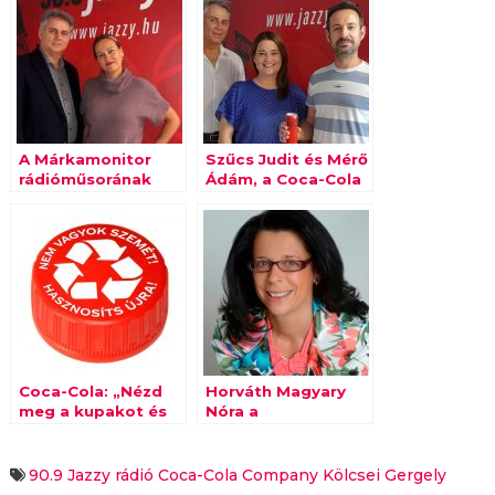
A Márkamonitor
Szűcs Judit és Mérő
rádióműsorának
Ádám, a Coca-Cola
mai vendége van
vezető munkatársai
der Wildt Nikolett
a Márkamonitor
rádióműsorában
Coca-Cola: „Nézd
Horváth Magyary
meg a kupakot és
Nóra a
hasznosítsd újra a
Márkamonitor ma
palackot!”
esti adásában
90.9 Jazzy rádió
Coca-Cola Company
Kölcsei Gergely