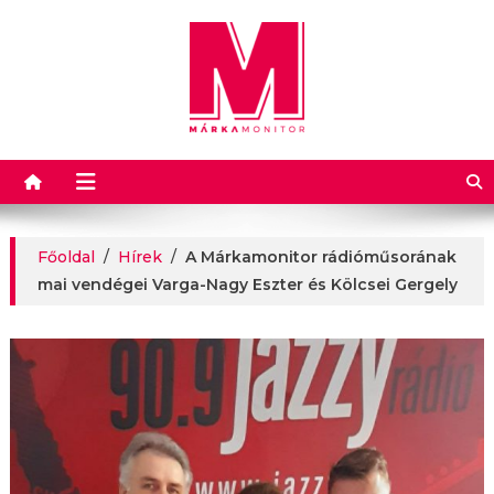
Márkamonitor
Főoldal
/
Hírek
/
A Márkamonitor rádióműsorának
mai vendégei Varga-Nagy Eszter és Kölcsei Gergely