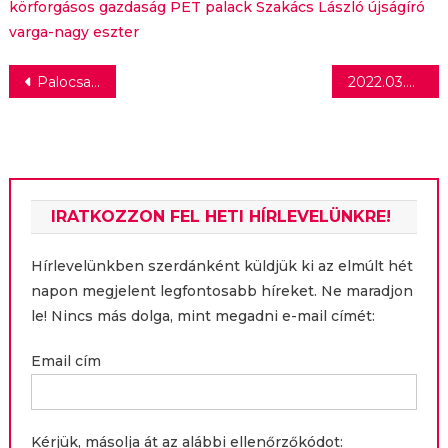
körforgásos gazdaság
PET palack
Szakács László újságíró
varga-nagy eszter
Bejegyzés
Palocsay Géza távozik, új ügyvezető igazgató az Adevinta Hungary-nél
2022.03.02. Varga Nagy Eszter & Kölcsey Gergely
navigáció
IRATKOZZON FEL HETI HÍRLEVELÜNKRE!
Hírlevelünkben szerdánként küldjük ki az elmúlt hét
napon megjelent legfontosabb híreket. Ne maradjon
le! Nincs más dolga, mint megadni e-mail címét:
Email cím
Kérjük, másolja át az alábbi ellenőrzőkódot: