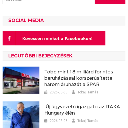
SOCIAL MEDIA
LEGUTÓBBI BEJEGYZÉSEK
Több mint 1,8 milliárd forintos
beruházással korszerűsítette
három áruházát a SPAR
2026-08-06
Tokaji Tamás
Új ügyvezető igazgató az ITAKA
Hungary élén
2026-08-06
Tokaji Tamás