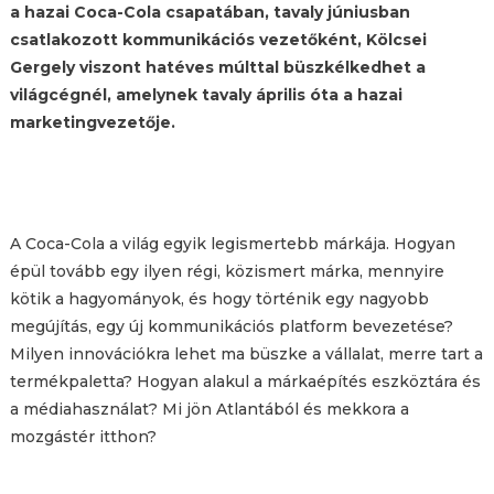
a hazai Coca-Cola csapatában, tavaly júniusban
csatlakozott kommunikációs vezetőként, Kölcsei
Gergely viszont hatéves múlttal büszkélkedhet a
világcégnél, amelynek tavaly április óta a hazai
marketingvezetője.
A Coca-Cola a világ egyik legismertebb márkája. Hogyan
épül tovább egy ilyen régi, közismert márka, mennyire
kötik a hagyományok, és hogy történik egy nagyobb
megújítás, egy új kommunikációs platform bevezetése?
Milyen innovációkra lehet ma büszke a vállalat, merre tart a
termékpaletta? Hogyan alakul a márkaépítés eszköztára és
a médiahasználat? Mi jön Atlantából és mekkora a
mozgástér itthon?