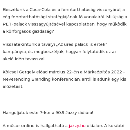
Beszélünk a Coca-Cola és a fenntarthatóság viszonyáról, a
cég fenntarthatósági stratégiájának fő vonalairól. Mi újság a
PET-palack visszagyűjtésével kapcsolatban, hogy működik
a körforgásos gazdaság?
Visszatekintünk a tavalyi „Az üres palack is érték”
kampányra, és megbeszéljük, hogyan folytatódik ez az
akció idén tavasszal.
Kölcsei Gergely előad március 22-én a Márkaépítés 2022 –
Neverending Branding konferencián, arról is adunk egy kis
előzetest.
Hangoljatok este 7-kor a 90.9 Jazzy rádióra!
A műsor online is hallgatható a
jazzy.hu
oldalon. A korábbi