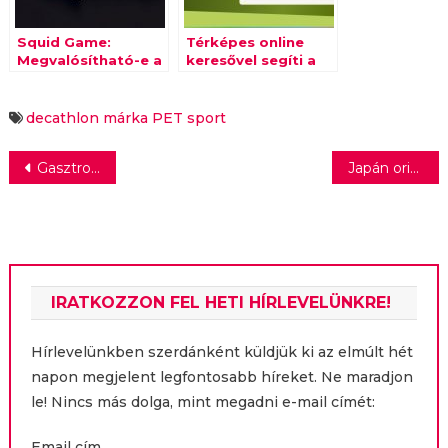
Squid Game:
Térképes online
Megvalósítható-e a
keresővel segíti a
védjegy tényleges
szelektív
használata egy
hulladékgyűjtést a
filmsorozattal?
SPAR
decathlon
márka
PET
sport
Bejegyzés
Gasztronómiai műsorral és vidéki vetélkedővel nyitja az őszt a Sláger TV
Japán origami, kis sci-fi és némi neo-noir formavilág
navigáció
IRATKOZZON FEL HETI HÍRLEVELÜNKRE!
Hírlevelünkben szerdánként küldjük ki az elmúlt hét
napon megjelent legfontosabb híreket. Ne maradjon
le! Nincs más dolga, mint megadni e-mail címét:
Email cím