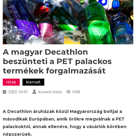
A magyar Decathlon
beszünteti a PET palackos
termékek forgalmazását
Hírek
Kiemelt
2022-10-01
Kovacs Geza
1043
A Decathlon áruházak közül Magyarország boltjai a
másodikak Európában, amik örökre megválnak a PET
palackoktól, annak ellenére, hogy a vásárlók körében
népszerűek.