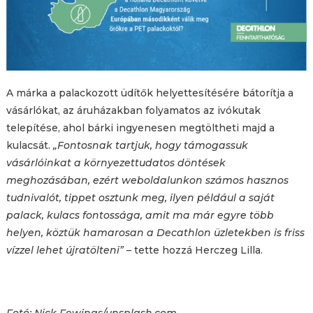
A márka a palackozott üdítők helyettesítésére bátorítja a
vásárlókat, az áruházakban folyamatos az ivókutak
telepítése, ahol bárki ingyenesen megtöltheti majd a
kulacsát.
„Fontosnak tartjuk, hogy támogassuk
vásárlóinkat a környezettudatos döntések
meghozásában, ezért weboldalunkon számos hasznos
tudnivalót, tippet osztunk meg, ilyen például a saját
palack, kulacs fontossága, amit ma már egyre több
helyen, köztük hamarosan a Decathlon üzletekben is friss
vízzel lehet újratölteni”
– tette hozzá Herczeg Lilla.