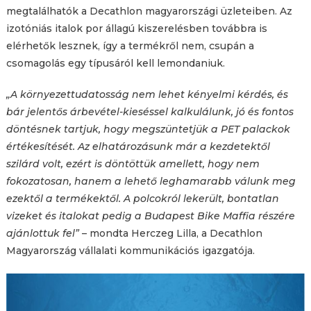
megtalálhatók a Decathlon magyarországi üzleteiben. Az
izotóniás italok por állagú kiszerelésben továbbra is
elérhetők lesznek, így a termékről nem, csupán a
csomagolás egy típusáról kell lemondaniuk.
„A környezettudatosság nem lehet kényelmi kérdés, és
bár jelentős árbevétel-kieséssel kalkulálunk, jó és fontos
döntésnek tartjuk, hogy megszüntetjük a PET palackok
értékesítését. Az elhatározásunk már a kezdetektől
szilárd volt, ezért is döntöttük amellett, hogy nem
fokozatosan, hanem a lehető leghamarabb válunk meg
ezektől a termékektől. A polcokról lekerült, bontatlan
vizeket és italokat pedig a Budapest Bike Maffia részére
ajánlottuk fel”
– mondta Herczeg Lilla, a Decathlon
Magyarország vállalati kommunikációs igazgatója.