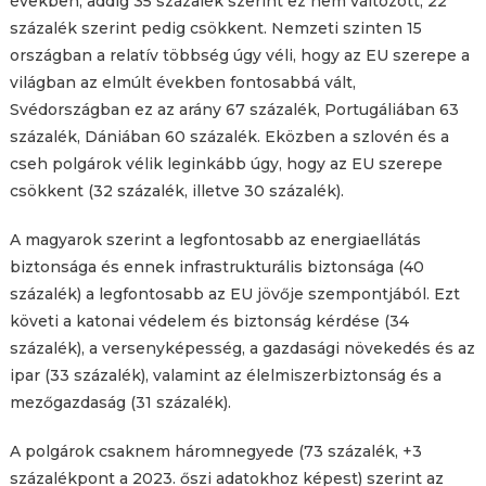
években, addig 35 százalék szerint ez nem változott, 22
százalék szerint pedig csökkent. Nemzeti szinten 15
országban a relatív többség úgy véli, hogy az EU szerepe a
világban az elmúlt években fontosabbá vált,
Svédországban ez az arány 67 százalék, Portugáliában 63
százalék, Dániában 60 százalék. Eközben a szlovén és a
cseh polgárok vélik leginkább úgy, hogy az EU szerepe
csökkent (32 százalék, illetve 30 százalék).
A magyarok szerint a legfontosabb az energiaellátás
biztonsága és ennek infrastrukturális biztonsága (40
százalék) a legfontosabb az EU jövője szempontjából. Ezt
követi a katonai védelem és biztonság kérdése (34
százalék), a versenyképesség, a gazdasági növekedés és az
ipar (33 százalék), valamint az élelmiszerbiztonság és a
mezőgazdaság (31 százalék).
A polgárok csaknem háromnegyede (73 százalék, +3
százalékpont a 2023. őszi adatokhoz képest) szerint az