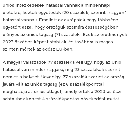
uniós intézkedések hatással vannak a mindennapi
életükre, köztük egyötödük (20 százalék) szerint „nagyon”
hatással vannak. Emellett az európaiak nagy többsége
egyetért azzal, hogy országuk számára összességében
előnyös az uniós tagság (71 százalék). Ezek az eredmények
2023 őszéhez képest stabilak, és továbbra is magas
szinten mértek az egész EU-ban.
A magyar válaszadók 77 százaléka véli úgy, hogy az Unió
hatással van mindennapjaira, míg 23 százalékuk szerint
nem ez a helyzet. Ugyanígy, 77 százalék szerint az ország
javára vált az uniós tagság (ez 6 százalékponttal
meghaladja az uniós átlagot), amely érték a 2023-as őszi
adatokhoz képest 4 százalékpontos növekedést mutat.