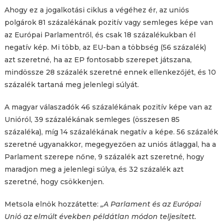
Ahogy ez a jogalkotási ciklus a végéhez ér, az uniós
polgárok 81 százalékának pozitív vagy semleges képe van
az Európai Parlamentről, és csak 18 százalékukban él
negatív kép. Mi több, az EU-ban a többség (56 százalék)
azt szeretné, ha az EP fontosabb szerepet játszana,
mindössze 28 százalék szeretné ennek ellenkezőjét, és 10
százalék tartaná meg jelenlegi súlyát.
A magyar válaszadók 46 százalékának pozitív képe van az
Unióról, 39 százalékának semleges (összesen 85
százaléka), míg 14 százalékának negatív a képe. 56 százalék
szeretné ugyanakkor, megegyezően az uniós átlaggal, ha a
Parlament szerepe nőne, 9 százalék azt szeretné, hogy
maradjon meg a jelenlegi súlya, és 32 százalék azt
szeretné, hogy csökkenjen.
Metsola elnök hozzátette:
„A Parlament és az Európai
Unió az elmúlt években példátlan módon teljesített.