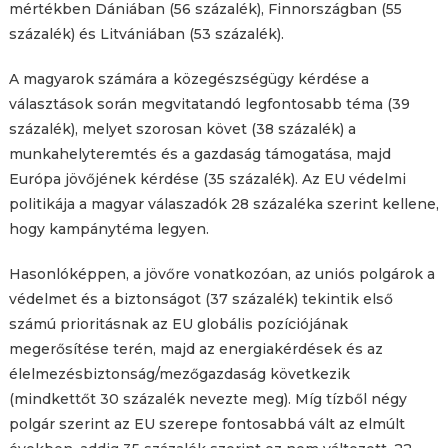
mértékben Dániában (56 százalék), Finnországban (55
százalék) és Litvániában (53 százalék).
A magyarok számára a közegészségügy kérdése a
választások során megvitatandó legfontosabb téma (39
százalék), melyet szorosan követ (38 százalék) a
munkahelyteremtés és a gazdaság támogatása, majd
Európa jövőjének kérdése (35 százalék). Az EU védelmi
politikája a magyar válaszadók 28 százaléka szerint kellene,
hogy kampánytéma legyen.
Hasonlóképpen, a jövőre vonatkozóan, az uniós polgárok a
védelmet és a biztonságot (37 százalék) tekintik első
számú prioritásnak az EU globális pozíciójának
megerősítése terén, majd az energiakérdések és az
élelmezésbiztonság/mezőgazdaság következik
(mindkettőt 30 százalék nevezte meg). Míg tízből négy
polgár szerint az EU szerepe fontosabbá vált az elmúlt