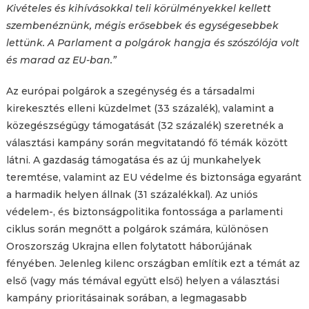
Kivételes és kihívásokkal teli körülményekkel kellett
szembenéznünk, mégis erősebbek és egységesebbek
lettünk. A Parlament a polgárok hangja és szószólója volt
és marad az EU-ban.”
Az európai polgárok a szegénység és a társadalmi
kirekesztés elleni küzdelmet (33 százalék), valamint a
közegészségügy támogatását (32 százalék) szeretnék a
választási kampány során megvitatandó fő témák között
látni. A gazdaság támogatása és az új munkahelyek
teremtése, valamint az EU védelme és biztonsága egyaránt
a harmadik helyen állnak (31 százalékkal). Az uniós
védelem-, és biztonságpolitika fontossága a parlamenti
ciklus során megnőtt a polgárok számára, különösen
Oroszország Ukrajna ellen folytatott háborújának
fényében. Jelenleg kilenc országban említik ezt a témát az
első (vagy más témával együtt első) helyen a választási
kampány prioritásainak sorában, a legmagasabb