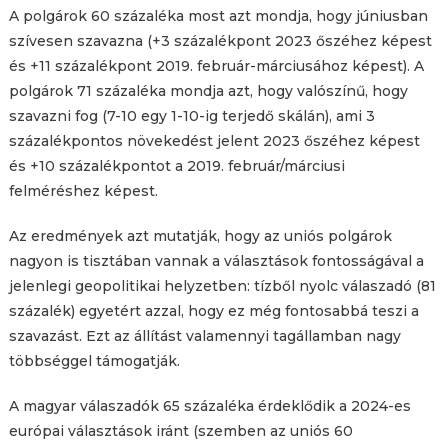
A polgárok 60 százaléka most azt mondja, hogy júniusban
szívesen szavazna (+3 százalékpont 2023 őszéhez képest
és +11 százalékpont 2019. február-márciusához képest). A
polgárok 71 százaléka mondja azt, hogy valószínű, hogy
szavazni fog (7-10 egy 1-10-ig terjedő skálán), ami 3
százalékpontos növekedést jelent 2023 őszéhez képest
és +10 százalékpontot a 2019. február/márciusi
felméréshez képest.
Az eredmények azt mutatják, hogy az uniós polgárok
nagyon is tisztában vannak a választások fontosságával a
jelenlegi geopolitikai helyzetben: tízből nyolc válaszadó (81
százalék) egyetért azzal, hogy ez még fontosabbá teszi a
szavazást. Ezt az állítást valamennyi tagállamban nagy
többséggel támogatják.
A magyar válaszadók 65 százaléka érdeklődik a 2024-es
európai választások iránt (szemben az uniós 60