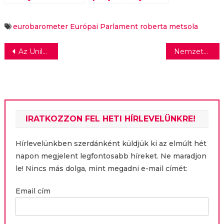
24-25-i plenáris ülés
előkészületek
eurobarometer
Európai Parlament
roberta metsola
Bejegyzés
Az Unileverrel lépett a fullfilment piacra a Waberer’s Csoport
Nemzetközi tanúsítványok garantálják a termékek és szolgáltatások magas minőségét a SPAR-nál
navigáció
IRATKOZZON FEL HETI HÍRLEVELÜNKRE!
Hírlevelünkben szerdánként küldjük ki az elmúlt hét
napon megjelent legfontosabb híreket. Ne maradjon
le! Nincs más dolga, mint megadni e-mail címét:
Email cím