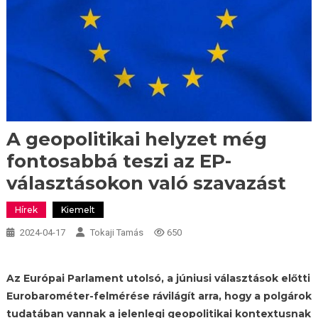
A geopolitikai helyzet még
fontosabbá teszi az EP-
választásokon való szavazást
Hírek
Kiemelt
2024-04-17
Tokaji Tamás
650
Az Európai Parlament utolsó, a júniusi választások előtti
Eurobarométer-felmérése rávilágít arra, hogy a polgárok
tudatában vannak a jelenlegi geopolitikai kontextusnak