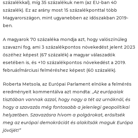
százalékkal), míg 35 százalékuk nem (az EU-ban 40
százalék). Ez az arány most 15 százalékponttal több
Magyarországon, mint ugyanebben az időszakban 2019-
ben.
A magyarok 70 százaléka mondja azt, hogy valószínűleg
szavazni fog, ami 3 százalékpontos növekedést jelent 2023
őszéhez képest (67 százalék) a magyar válaszadók
esetében is, és +10 százalékpontos növekedést a 2019.
február/márciusi felméréshez képest (60 százalék).
Roberta Metsola, az Európai Parlament elnöke a felmérés
eredményeit kommentálva azt mondta: „
Az európaiak
tisztában vannak azzal, hogy nagy a tét az urnáknál, és
hogy a szavazás még fontosabb a jelenlegi geopolitikai
helyzetben. Szavazásra hívom a polgárokat, erősítsék
meg az európai demokráciát és alakítsák maguk Európa
jövőjét!”