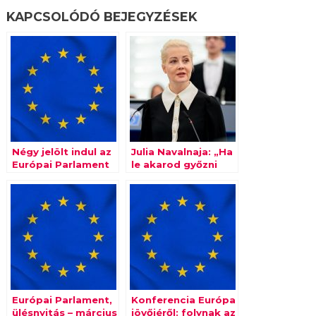
KAPCSOLÓDÓ BEJEGYZÉSEK
Négy jelölt indul az
Julia Navalnaja: „Ha
Európai Parlament
le akarod győzni
elnöki tisztjéért
Putyint, harcolj a
bűnbandája ellen”
Európai Parlament,
Konferencia Európa
ülésnyitás – március
jövőjéről: folynak az