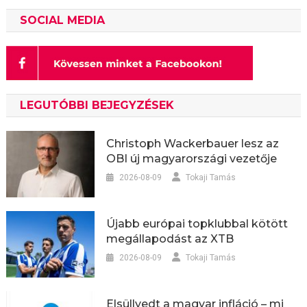
SOCIAL MEDIA
LEGUTÓBBI BEJEGYZÉSEK
Christoph Wackerbauer lesz az
OBI új magyarországi vezetője
2026-08-09
Tokaji Tamás
Újabb európai topklubbal kötött
megállapodást az XTB
2026-08-09
Tokaji Tamás
Elsüllyedt a magyar infláció – mi