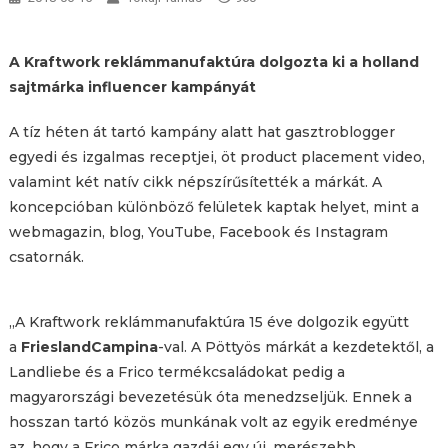
A Kraftwork reklámmanufaktúra dolgozta ki a holland
sajtmárka influencer kampányát
A tíz héten át tartó kampány alatt hat gasztroblogger
egyedi és izgalmas receptjei, öt product placement video,
valamint két natív cikk népszírűsítették a márkát. A
koncepcióban különböző felületek kaptak helyet, mint a
webmagazin, blog, YouTube, Facebook és Instagram
csatornák.
„A Kraftwork reklámmanufaktúra 15 éve dolgozik együtt
a
FrieslandCampina
-val. A Pöttyös márkát a kezdetektől, a
Landliebe és a Frico termékcsaládokat pedig a
magyarországi bevezetésük óta menedzseljük. Ennek a
hosszan tartó közös munkának volt az egyik eredménye
az, hogy a Frico márka gazdái egy új, merészebb