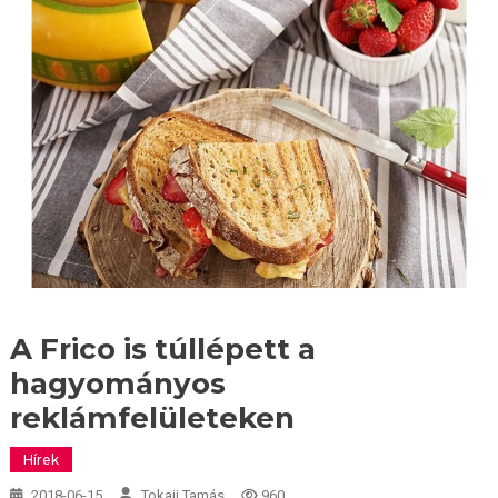
A Frico is túllépett a
hagyományos
reklámfelületeken
Hírek
2018-06-15
Tokaji Tamás
960