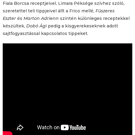
Fiala Borcsa receptjeivel, Limara Péksége szívhez szóló,
szeretettel teli tippjeivel állt a Frico mellé,
Fűszeres
Eszter
és
Marton Adrienn
szintén különleges receptekkel
készültek,
Dobó Ági
pedig a kisgyerekeseknek adott
sajtfogyasztással kapcsolatos tippeket.