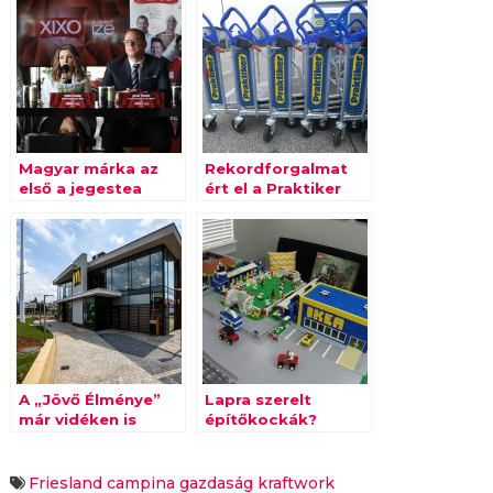
Magyar márka az
Rekordforgalmat
első a jegestea
ért el a Praktiker
piacon
A „Jövő Élménye”
Lapra szerelt
már vidéken is
építőkockák?
bemutatkozott
Friesland campina
gazdaság
kraftwork