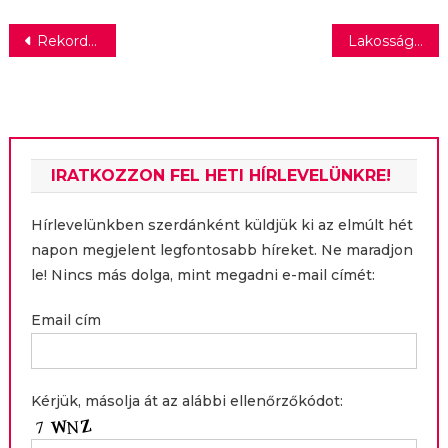
Bejegyzés
Rekordra fut a sörfogyasztás?
Lakossági cyberbiztosítási termékkel lépett piacra a Generali Biztosító
navigáció
IRATKOZZON FEL HETI HÍRLEVELÜNKRE!
Hírlevelünkben szerdánként küldjük ki az elmúlt hét
napon megjelent legfontosabb híreket. Ne maradjon
le! Nincs más dolga, mint megadni e-mail címét:
Email cím
Kérjük, másolja át az alábbi ellenőrzőkódot: