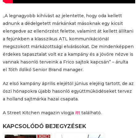
„A legnagyobb kihívást az jelentette, hogy oda kellett
adnunk a dédelgetett márkánkat másoknak egy kicsit
elengedve az ellenőrzést felette, valamint át kellett állítani
a fejünkben a klasszikus ATL kommunikációnál
megszokott márkázottsági elvárásokat. De mindenképpen
érdekes tapasztalat volt ez a kampány és a jövőre nézve is
vannak hasonló terveink a Frico sajtok kapcsán” – árulta
el
Tóth Ildikó
Senior Brand manager.
Az első kampány április elejétől június elejéig tartott, de az
őszi hónapokra újabb hasonló együttműködéseket tervez
a holland sajtmárka hazai csapata.
A Street Kitchen magazin vlogja
itt
található.
KAPCSOLÓDÓ BEJEGYZÉSEK