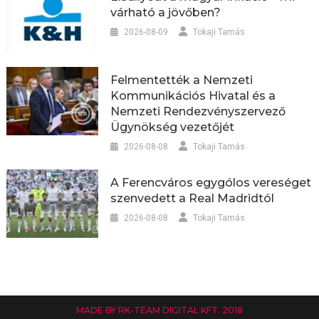
várható a jövőben?
2026-08-09
Tokaji Tamás
Felmentették a Nemzeti
Kommunikációs Hivatal és a
Nemzeti Rendezvényszervező
Ügynökség vezetőjét
2026-08-08
Tokaji Tamás
A Ferencváros egygólos vereséget
szenvedett a Real Madridtól
2026-08-08
Tokaji Tamás
MADE BY RK-TEAM DIGITAL KFT. 2018