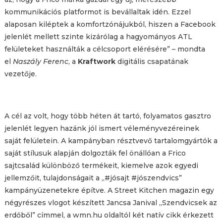
kommunikációs platformot is bevállaltak idén. Ezzel
alaposan kiléptek a komfortzónájukból, hiszen a Facebook
jelenlét mellett szinte kizárólag a hagyományos ATL
felületeket használták a célcsoport elérésére” – mondta
el
Naszály Ferenc
, a
Kraftwork
digitális csapatának
vezetője.
A cél az volt, hogy több héten át tartó, folyamatos gasztro
jelenlét legyen hazánk jól ismert véleményvezéreinek
saját felületein. A kampányban résztvevő tartalomgyártók a
saját stílusuk alapján dolgozták fel önállóan a Frico
sajtcsalád különböző termékeit, kiemelve azok egyedi
jellemzőit, tulajdonságait a „#jósajt #jószendvics”
kampányüzenetekre építve. A Street Kitchen magazin egy
négyrészes vlogot készített Jancsa Janival „Szendvicsek az
erdőből” címmel, a wmn.hu oldaltól két natív cikk érkezett