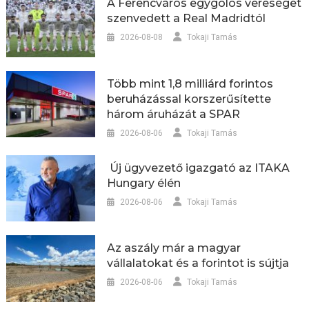
A Ferencváros egygólos vereséget
szenvedett a Real Madridtól
2026-08-08
Tokaji Tamás
Több mint 1,8 milliárd forintos
beruházással korszerűsítette
három áruházát a SPAR
2026-08-06
Tokaji Tamás
Új ügyvezető igazgató az ITAKA
Hungary élén
2026-08-06
Tokaji Tamás
Az aszály már a magyar
vállalatokat és a forintot is sújtja
2026-08-06
Tokaji Tamás