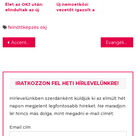
Élet az OKJ után:
Új nemzetközi
elindultak az új
vezetőt igazolt a
szakképesítések
Geometry
felnőttképzés
okj
Bejegyzés
Accenture: másfél év kell az európai vállalatoknak a visszaálláshoz
Evangélistákkal népszerűsíti a marketinget a Magyar Marketing Szövetség
navigáció
IRATKOZZON FEL HETI HÍRLEVELÜNKRE!
Hírlevelünkben szerdánként küldjük ki az elmúlt hét
napon megjelent legfontosabb híreket. Ne maradjon
le! Nincs más dolga, mint megadni e-mail címét:
Email cím