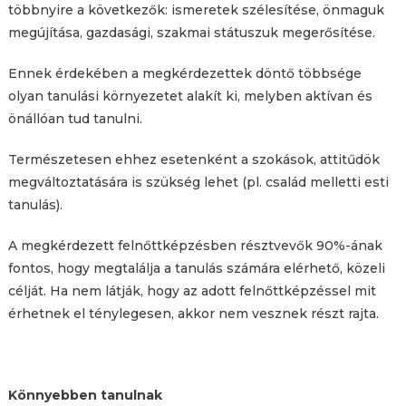
többnyire a következők: ismeretek szélesítése, önmaguk
megújítása, gazdasági, szakmai státuszuk megerősítése.
Ennek érdekében a megkérdezettek döntő többsége
olyan tanulási környezetet alakít ki, melyben aktívan és
önállóan tud tanulni.
Természetesen ehhez esetenként a szokások, attitűdök
megváltoztatására is szükség lehet (pl. család melletti esti
tanulás).
A megkérdezett felnőttképzésben résztvevők 90%-ának
fontos, hogy megtalálja a tanulás számára elérhető, közeli
célját. Ha nem látják, hogy az adott felnőttképzéssel mit
érhetnek el ténylegesen, akkor nem vesznek részt rajta.
Könnyebben tanulnak