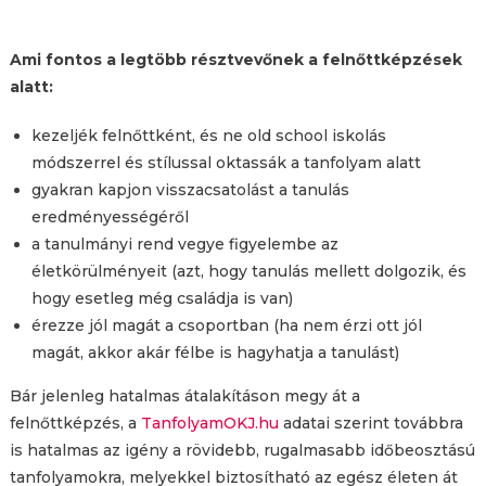
Ami fontos a legtöbb résztvevőnek a felnőttképzések
alatt:
kezeljék felnőttként, és ne old school iskolás
módszerrel és stílussal oktassák a tanfolyam alatt
gyakran kapjon visszacsatolást a tanulás
eredményességéről
a tanulmányi rend vegye figyelembe az
életkörülményeit (azt, hogy tanulás mellett dolgozik, és
hogy esetleg még családja is van)
érezze jól magát a csoportban (ha nem érzi ott jól
magát, akkor akár félbe is hagyhatja a tanulást)
Bár jelenleg hatalmas átalakításon megy át a
felnőttképzés, a
TanfolyamOKJ.hu
adatai szerint továbbra
is hatalmas az igény a rövidebb, rugalmasabb időbeosztású
tanfolyamokra, melyekkel biztosítható az egész életen át