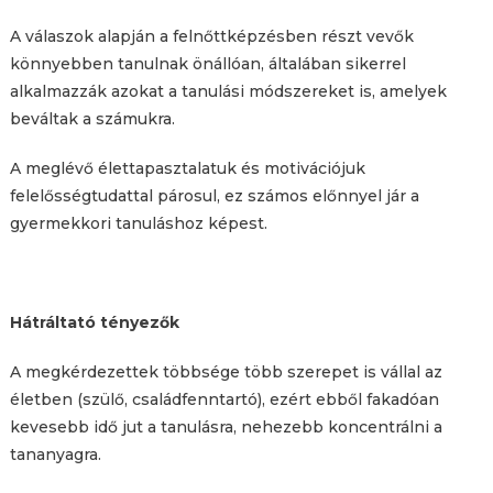
A válaszok alapján a felnőttképzésben részt vevők
könnyebben tanulnak önállóan, általában sikerrel
alkalmazzák azokat a tanulási módszereket is, amelyek
beváltak a számukra.
A meglévő élettapasztalatuk és motivációjuk
felelősségtudattal párosul, ez számos előnnyel jár a
gyermekkori tanuláshoz képest.
Hátráltató tényezők
A megkérdezettek többsége több szerepet is vállal az
életben (szülő, családfenntartó), ezért ebből fakadóan
kevesebb idő jut a tanulásra, nehezebb koncentrálni a
tananyagra.