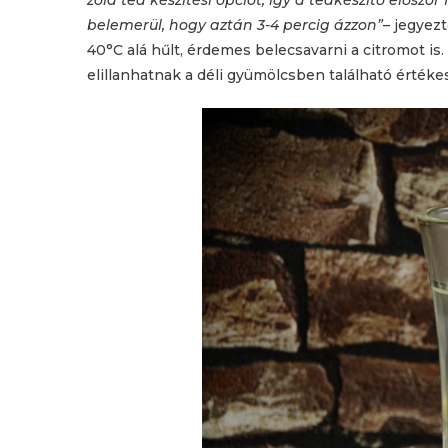
zöld tea készítési opciót, így a teakészítő először 
belemerül, hogy aztán 3-4 percig ázzon”
– jegyez
40°C alá hűlt, érdemes belecsavarni a citromot is. 
elillanhatnak a déli gyümölcsben található értéke