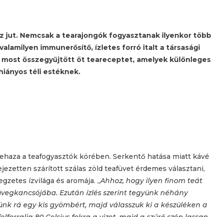
z jut. Nemcsak a tearajongók fogyasztanak ilyenkor több
alamilyen immunerősítő, ízletes forró italt a társasági
 most összegyűjtött öt teareceptet, amelyek különleges
iányos téli estéknek.
ehaza a teafogyasztók körében. Serkentő hatása miatt kávé
ejezetten szárított szálas zöld teafüvet érdemes választani,
egzetes ízvilága és aromája. „
Ahhoz, hogy ilyen finom teát
ő üvegkancsójába. Ezután ízlés szerint tegyünk néhány
ünk rá egy kis gyömbért, majd válasszuk ki a készüléken a