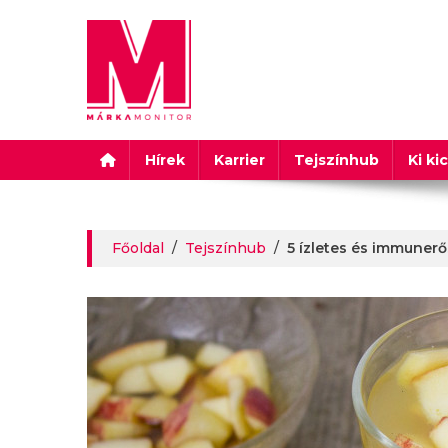
Márkamonitor
Hírek
Karrier
Tejszínhub
Ki ki
Főoldal
/
Tejszínhub
/
5 ízletes és immunerő