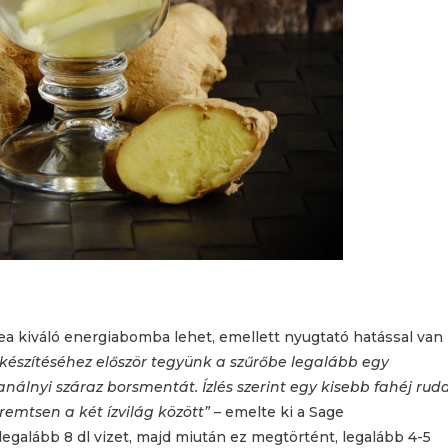
ea kiváló energiabomba lehet, emellett nyugtató hatással van
lkészítéséhez először tegyünk a szűrőbe legalább egy
kanálnyi száraz borsmentát. Ízlés szerint egy kisebb fahéj rud
emtsen a két ízvilág között”
– emelte ki a Sage
legalább 8 dl vizet, majd miután ez megtörtént, legalább 4-5