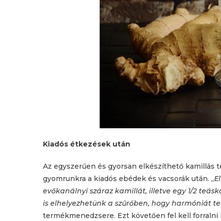
Kiadós étkezések után
Az egyszerűen és gyorsan elkészíthető kamillás t
gyomrunkra a kiadós ebédek és vacsorák után. „
E
evőkanálnyi száraz kamillát, illetve egy 1/2 teás
is elhelyezhetünk a szűrőben, hogy harmóniát ter
termékmenedzsere. Ezt követően fel kell forralni 