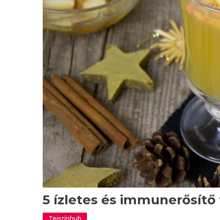
5 ízletes és immunerősítő
Tejszínhub