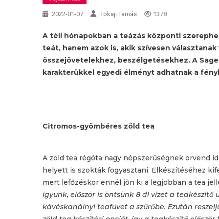
2022-01-07
Tokaji Tamás
1378
A téli hónapokban a teázás központi szerephe
teát, hanem azok is, akik szívesen választanak v
összejövetelekhez, beszélgetésekhez. A Sage
karakterükkel egyedi élményt adhatnak a fényh
Citromos-gyömbéres zöld tea
A zöld tea régóta nagy népszerűségnek örvend id
helyett is szokták fogyasztani. Elkészítéséhez kif
mert lefőzéskor ennél jön ki a legjobban a tea jell
igyunk, először is öntsünk 8 dl vizet a teakészít
kávéskanálnyi teafüvet a szűrőbe. Ezután reszelj