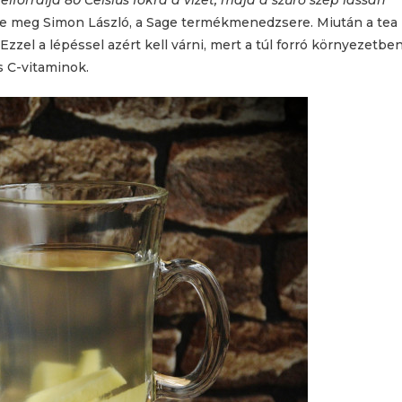
felforralja 80 Celsius fokra a vizet, majd a szűrő szép lassan
te meg Simon László, a Sage termékmenedzsere. Miután a tea
Ezzel a lépéssel azért kell várni, mert a túl forró környezetbe
s C-vitaminok.