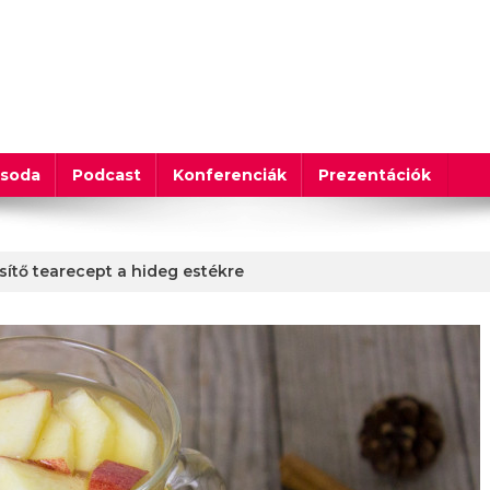
csoda
Podcast
Konferenciák
Prezentációk
sítő tearecept a hideg estékre