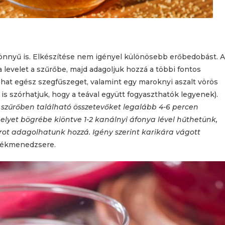
 könnyű is. Elkészítése nem igényel különösebb erőbedobást. A
a levelet a szűrőbe, majd adagoljuk hozzá a többi fontos
 a hat egész szegfűszeget, valamint egy maroknyi aszalt vörös
is szórhatjuk, hogy a teával együtt fogyaszthatók legyenek).
 a szűrőben található összetevőket legalább 4-6 percen
 melyet bögrébe kiöntve 1-2 kanálnyi áfonya lével hűthetünk,
ot adagolhatunk hozzá. Igény szerint karikára vágott
rmékmenedzsere.