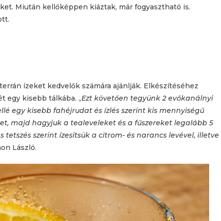
ket. Miután kellőképpen kiáztak, már fogyasztható is.
tt.
terrán ízeket kedvelők számára ajánlják. Elkészítéséhez
ét egy kisebb tálkába. „
Ezt követően tegyünk 2 evőkanálnyi
llé egy kisebb fahéjrudat és ízlés szerint kis mennyiségű
izet, majd hagyjuk a tealeveleket és a fűszereket legalább 5
 tetszés szerint ízesítsük a citrom- és narancs levével, illetve
mon László.