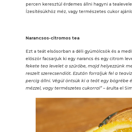
percen keresztül érdemes állni hagyni a tealevele
Ízesítésükhöz méz, vagy természetes cukor ajánlo
Narancsos-citromos tea
Ezt a teát elsősorban a déli gyümölcsök és a medi
először facsarjuk ki egy narancs és egy citrom lev
fekete tea levelet a szűrőbe, majd helyezzünk me
reszelt szerecsendiót. Ezután forraljuk fel a teav
percig állni. Végül öntsük ki a teát egy bögrébe és
mézzel, vagy természetes cukorral”
– árulta el Si