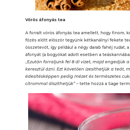
Vörös áfonyás tea
A forralt vörös áfonyás tea amellett, hogy finom,
főzés előtt először tegyünk kétkanálnyi fekete te
összetevőt, így például a négy darab fahéj rudat,
áfonyát (a bogyókat adott esetben a teáskannába 
„E
zután forraljunk fel 8 dl vizet, majd engedjük
keresztül ázni. Ezt követően ízesíthetjük a teát,
édesítésképpen pedig mézet és természetes cukr
citrommal díszíthetjük”
– tette hozzá a Sage te