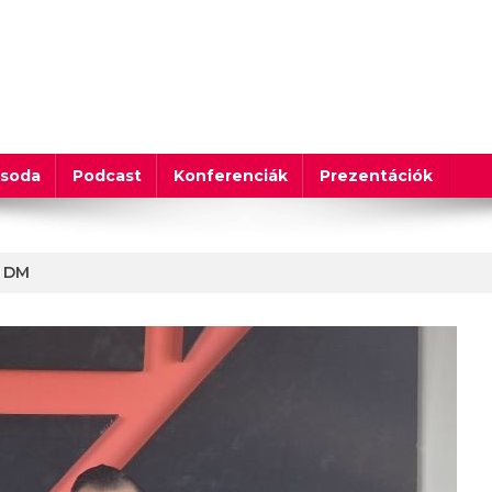
csoda
Podcast
Konferenciák
Prezentációk
| DM