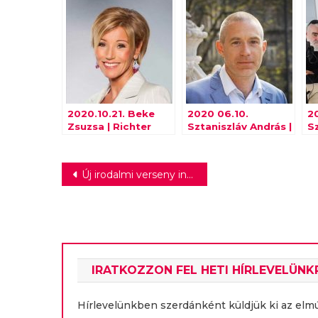
2020.10.21. Beke
2020 06.10.
2
Zsuzsa | Richter
Sztaniszláv András |
S
MPRSZ
Dr
F
Bejegyzés
Új irodalmi verseny indul középiskolások számára
navigáció
IRATKOZZON FEL HETI HÍRLEVELÜNK
Hírlevelünkben szerdánként küldjük ki az elm