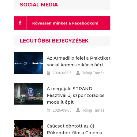
SOCIAL MEDIA
LEGUTÓBBI BEJEGYZÉSEK
Az Armadillo felel a Praktiker
social kommunikációjáért
2026-08-05
Tokaji Tamás
A megújuló STRAND
Fesztivál új szponzorációs
modellt épít
2026-08-05
Tokaji Tamás
Csúcsot döntött az új
Pókember-film a Cinema