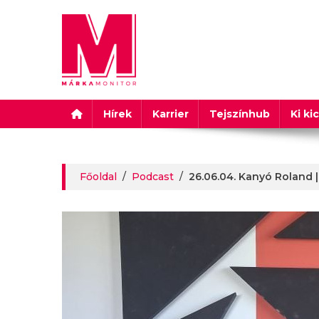
Márkamonitor
Hírek
Karrier
Tejszínhub
Ki ki
Főoldal
/
Podcast
/
26.06.04. Kanyó Roland 