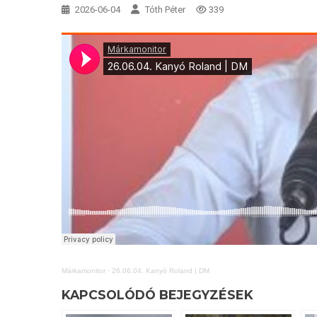
2026-06-04
Tóth Péter
339
Márkamonitor
·
26.06.04. Kanyó Roland | DM
KAPCSOLÓDÓ BEJEGYZÉSEK