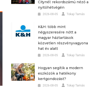
Citynél: rekordszámú néző a
nyitóhétvégén
2026-08-05
Tokaji Tamás
K&H: több mint
négyszeresére nőtt a
magyar háztartások
közvetlen részvényvagyona
hat év alatt
2026-08-05
Tokaji Tamás
Hogyan segítik a modern
eszközök a hatékony
kertgondozást?
2026-08-05
Tokaji Tamás