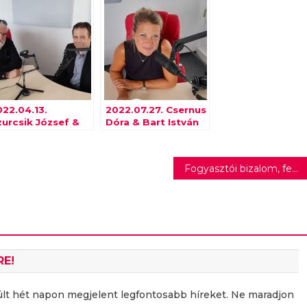
022.04.13.
2022.07.27. Csernus
zurcsik József &
Dóra & Bart István
. Kriza Zsigmond |
ine Art Hungary
Fogyasztói bizalom, fenntarthatóság, felelős reklám – erről szólt az idei ÖRT Minikonferencia
RE!
últ hét napon megjelent legfontosabb híreket. Ne maradjon