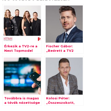
Érkezik a TV2-re a
Fischer Gábor:
Next Topmodel
„Beérett a TV2
Hungary és a
Csoport
Kísértés
stratégiája”
Továbbra is magas
Kolosi Péter:
a tévék nézettsége
„Összeszokott,
erős csapat