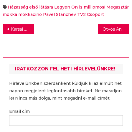
vagyunk”
Házasság első látásra
Legyen Ön is milliomos!
Megasztár
mokka
mokkacino
Pavel Stanchev
TV2 Csoport
Bejegyzés
Karsai Dániel segítői kapták Az Év Embere-díjat
Ötvös Andrást díjazták 2024-ben a Ruttkai Éva-emlékgyűrűvel
navigáció
IRATKOZZON FEL HETI HÍRLEVELÜNKRE!
Hírlevelünkben szerdánként küldjük ki az elmúlt hét
napon megjelent legfontosabb híreket. Ne maradjon
le! Nincs más dolga, mint megadni e-mail címét:
Email cím