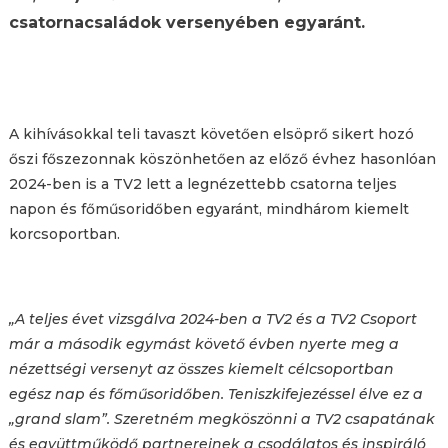
csatornacsaládok versenyében egyaránt.
A kihívásokkal teli tavaszt követően elsöprő sikert hozó
őszi főszezonnak köszönhetően az előző évhez hasonlóan
2024-ben is a TV2 lett a legnézettebb csatorna teljes
napon és főműsoridőben egyaránt, mindhárom kiemelt
korcsoportban.
„A teljes évet vizsgálva 2024-ben a TV2 és a TV2 Csoport
már a második egymást követő évben nyerte meg a
nézettségi versenyt az összes kiemelt célcsoportban
egész nap és főműsoridőben. Teniszkifejezéssel élve ez a
„grand slam”. Szeretném megköszönni a TV2 csapatának
és együttműködő partnereinek a csodálatos és inspiráló