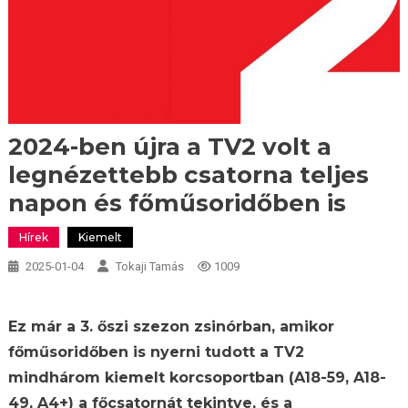
2024-ben újra a TV2 volt a
legnézettebb csatorna teljes
napon és főműsoridőben is
Hírek
Kiemelt
2025-01-04
Tokaji Tamás
1009
Ez már a 3. őszi szezon zsinórban, amikor
főműsoridőben is nyerni tudott a TV2
mindhárom kiemelt korcsoportban (A18-59, A18-
49, A4+) a főcsatornát tekintve, és a