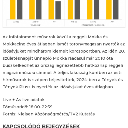
Az infotainment műsorok közül a reggeli Mokka és
Mokkacino éves átlagban ismét toronymagasan nyerték az
idősávjukat mindhárom kiemelt korcsoportban. Az idén 20.
születésnapját ünneplő Mokka ráadásul már 2010 óta
büszkélkedhet az ország legnézettebb hétköznap reggeli
magazinműsora címmel. A teljes lakosság körében az esti
hírműsorok is szépen teljesítettek, 2024-ben a Tények és
Tények Plusz is nyerték az idősávjukat éves átlagban.
Live + As live adatok
Főműsoridő: 18:00-22:59
Forrás: Nielsen Közönségmérés/TV2 Kutatás
KAPCSOLÓDÓ BEJEGYZÉSEK