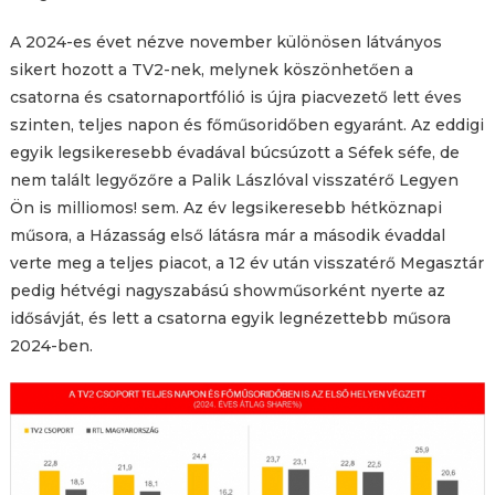
A 2024-es évet nézve november különösen látványos
sikert hozott a TV2-nek, melynek köszönhetően a
csatorna és csatornaportfólió is újra piacvezető lett éves
szinten, teljes napon és főműsoridőben egyaránt. Az eddigi
egyik legsikeresebb évadával búcsúzott a Séfek séfe, de
nem talált legyőzőre a Palik Lászlóval visszatérő Legyen
Ön is milliomos! sem. Az év legsikeresebb hétköznapi
műsora, a Házasság első látásra már a második évaddal
verte meg a teljes piacot, a 12 év után visszatérő Megasztár
pedig hétvégi nagyszabású showműsorként nyerte az
idősávját, és lett a csatorna egyik legnézettebb műsora
2024-ben.