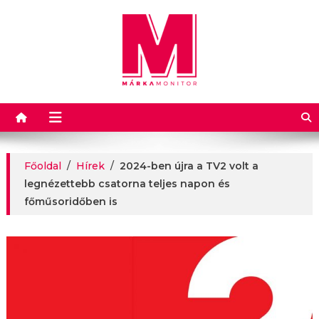
Márkamonitor
Főoldal
/
Hírek
/
2024-ben újra a TV2 volt a
legnézettebb csatorna teljes napon és
főműsoridőben is