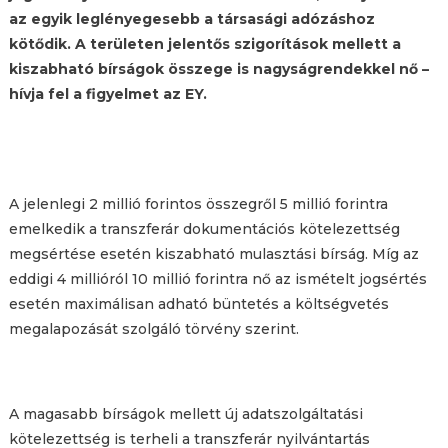
az egyik leglényegesebb a társasági adózáshoz
kötődik. A területen jelentős szigorítások mellett a
kiszabható bírságok összege is nagyságrendekkel nő –
hívja fel a figyelmet az EY.
A jelenlegi 2 millió forintos összegről 5 millió forintra
emelkedik a transzferár dokumentációs kötelezettség
megsértése esetén kiszabható mulasztási bírság. Míg az
eddigi 4 millióról 10 millió forintra nő az ismételt jogsértés
esetén maximálisan adható büntetés a költségvetés
megalapozását szolgáló törvény szerint.
A magasabb bírságok mellett új adatszolgáltatási
kötelezettség is terheli a transzferár nyilvántartás