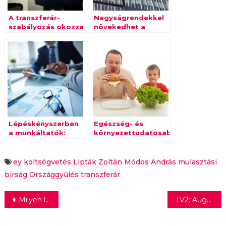
A transzferár-
Nagyságrendekkel
szabályozás okozza
növekedhet a
a legtöbb
kibertámadások
nehézséget a
száma az azonnali
nemzetközi
fizetési rendszer
cégeknek
bevezetésével
Lépéskényszerben
Egészség- és
a munkáltatók:
környezettudatosabbá
gyakoribbá válhat a
tette a vásárlókat a
részmunkaidős
járványhelyzet
foglalkoztatás
ey
költségvetés
Lipták Zoltán
Módos András
mulasztási
bírság
Országgyűlés
transzferár
Bejegyzés
Milyen lehetőségei vannak azoknak, akiket nem vettek fel a felsőoktatásba?
TV2: Augusztus 8-tól jön a Város vs Vidék
navigáció