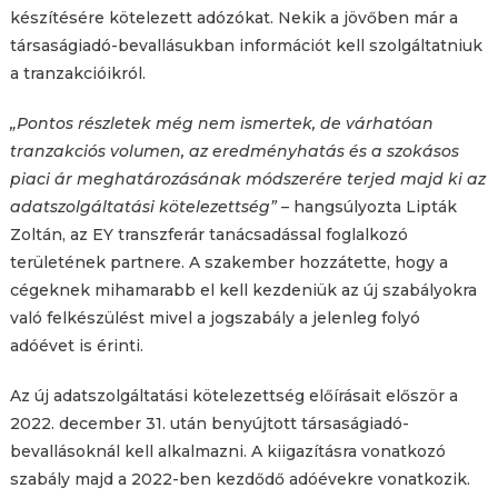
készítésére kötelezett adózókat. Nekik a jövőben már a
társaságiadó-bevallásukban információt kell szolgáltatniuk
a tranzakcióikról.
„Pontos részletek még nem ismertek, de várhatóan
tranzakciós volumen, az eredményhatás és a szokásos
piaci ár meghatározásának módszerére terjed majd ki az
adatszolgáltatási kötelezettség”
– hangsúlyozta Lipták
Zoltán, az EY transzferár tanácsadással foglalkozó
területének partnere. A szakember hozzátette, hogy a
cégeknek mihamarabb el kell kezdeniük az új szabályokra
való felkészülést mivel a jogszabály a jelenleg folyó
adóévet is érinti.
Az új adatszolgáltatási kötelezettség előírásait először a
2022. december 31. után benyújtott társaságiadó-
bevallásoknál kell alkalmazni. A kiigazításra vonatkozó
szabály majd a 2022-ben kezdődő adóévekre vonatkozik.