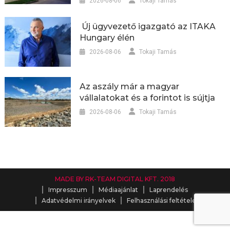
2026-08-06
Tokaji Tamás
Új ügyvezető igazgató az ITAKA
Hungary élén
2026-08-06
Tokaji Tamás
Az aszály már a magyar
vállalatokat és a forintot is sújtja
2026-08-06
Tokaji Tamás
MADE BY RK-TEAM DIGITAL KFT. 2018
Impresszum
Médiaajánlat
Laprendelés
Adatvédelmi irányelvek
Felhasználási feltételek