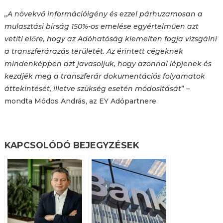
„A növekvő információigény és ezzel párhuzamosan a
mulasztási bírság 150%-os emelése egyértelműen azt
vetíti előre, hogy az Adóhatóság kiemelten fogja vizsgálni
a transzferárazás területét. Az érintett cégeknek
mindenképpen azt javasoljuk, hogy azonnal lépjenek és
kezdjék meg a transzferár dokumentációs folyamatok
áttekintését, illetve szükség esetén módosítását
” –
mondta Módos András, az EY Adópartnere.
KAPCSOLÓDÓ BEJEGYZÉSEK