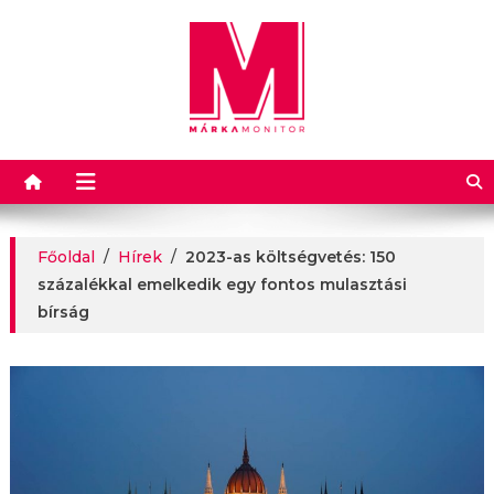
Márkamonitor
Főoldal
/
Hírek
/
2023-as költségvetés: 150
százalékkal emelkedik egy fontos mulasztási
bírság