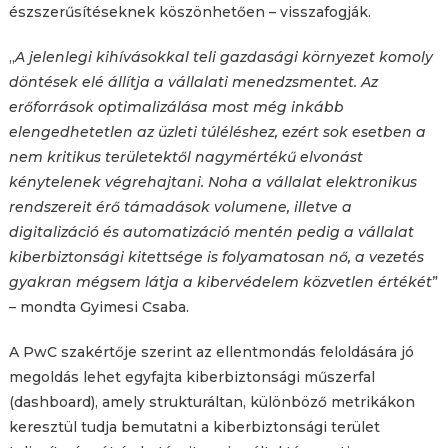
észszerűsítéseknek köszönhetően – visszafogják.
„
A jelenlegi kihívásokkal teli gazdasági környezet komoly
döntések elé állítja a vállalati menedzsmentet. Az
erőforrások optimalizálása most még inkább
elengedhetetlen az üzleti túléléshez, ezért sok esetben a
nem kritikus területektől nagymértékű elvonást
kénytelenek végrehajtani. Noha a vállalat elektronikus
rendszereit érő támadások volumene, illetve a
digitalizáció és automatizáció mentén pedig a vállalat
kiberbiztonsági kitettsége is folyamatosan nő, a vezetés
gyakran mégsem látja a kibervédelem közvetlen értékét
”
– mondta Gyimesi Csaba.
A PwC szakértője szerint az ellentmondás feloldására jó
megoldás lehet egyfajta kiberbiztonsági műszerfal
(dashboard), amely strukturáltan, különböző metrikákon
keresztül tudja bemutatni a kiberbiztonsági terület