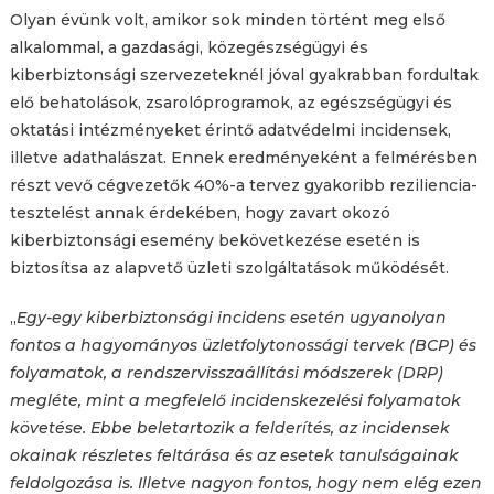
Olyan évünk volt, amikor sok minden történt meg első
alkalommal, a gazdasági, közegészségügyi és
kiberbiztonsági szervezeteknél jóval gyakrabban fordultak
elő behatolások, zsarolóprogramok, az egészségügyi és
oktatási intézményeket érintő adatvédelmi incidensek,
illetve adathalászat. Ennek eredményeként a felmérésben
részt vevő cégvezetők 40%-a tervez gyakoribb reziliencia-
tesztelést annak érdekében, hogy zavart okozó
kiberbiztonsági esemény bekövetkezése esetén is
biztosítsa az alapvető üzleti szolgáltatások működését.
„
Egy-egy kiberbiztonsági incidens esetén ugyanolyan
fontos a hagyományos üzletfolytonossági tervek (BCP) és
folyamatok, a rendszervisszaállítási módszerek (DRP)
megléte, mint a megfelelő incidenskezelési folyamatok
követése. Ebbe beletartozik a felderítés, az incidensek
okainak részletes feltárása és az esetek tanulságainak
feldolgozása is. Illetve nagyon fontos, hogy nem elég ezen