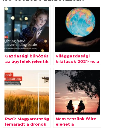
Gazdasági bűnözés:
Világgazdasági
az ügyfelek jelentik
kilátások 2021-re: a
a legnagyobb
fellendülés nyomán
rizikófaktort
rekordütemű
növekedés várható
PwC: Magyarország
Nem teszünk félre
lemaradt a drónok
eleget a
üzleti célú
nyugdíjasévekre –