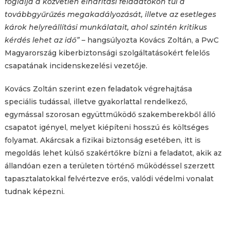
foglalja a közvetlen elhárítási feladatokon túl a
továbbgyűrűzés megakadályozását, illetve az esetleges
károk helyreállítási munkálatait, ahol szintén kritikus
kérdés lehet az idő” –
hangsúlyozta Kovács Zoltán, a PwC
Magyarország kiberbiztonsági szolgáltatásokért felelős
csapatának incidenskezelési vezetője.
Kovács Zoltán szerint ezen feladatok végrehajtása
speciális tudással, illetve gyakorlattal rendelkező,
egymással szorosan együttműködő szakemberekből álló
csapatot igényel, melyet kiépíteni hosszú és költséges
folyamat. Akárcsak a fizikai biztonság esetében, itt is
megoldás lehet külső szakértőkre bízni a feladatot, akik az
állandóan ezen a területen történő működéssel szerzett
tapasztalatokkal felvértezve erős, valódi védelmi vonalat
tudnak képezni.