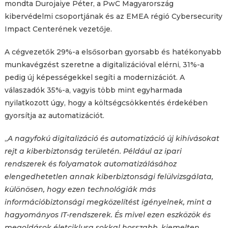
mondta Durojaiye Péter, a PwC Magyarország
kibervédelmi csoportjának és az EMEA régió Cybersecurity
Impact Centerének vezetője.
A cégvezetők 29%-a elsősorban gyorsabb és hatékonyabb
munkavégzést szeretne a digitalizációval elérni, 31%-a
pedig új képességekkel segíti a modernizációt. A
válaszadók 35%-a, vagyis több mint egyharmada
nyilatkozott úgy, hogy a költségcsökkentés érdekében
gyorsítja az automatizációt.
„
A nagyfokú digitalizáció és automatizáció új kihívásokat
rejt a kiberbiztonság területén. Például az ipari
rendszerek és folyamatok automatizálásához
elengedhetetlen annak kiberbiztonsági felülvizsgálata,
különösen, hogy ezen technológiák más
információbiztonsági megközelítést igényelnek, mint a
hagyományos IT-rendszerek. És mivel ezen eszközök és
megoldások életciklusa sokkal hosszabb, kiemelten