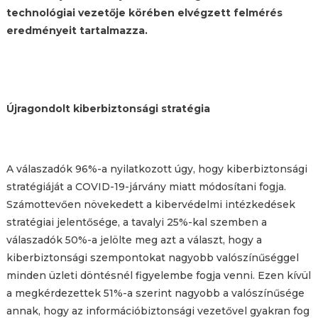
technológiai vezetője körében elvégzett felmérés
eredményeit tartalmazza.
Újragondolt kiberbiztonsági stratégia
A válaszadók 96%-a nyilatkozott úgy, hogy kiberbiztonsági
stratégiáját a COVID-19-járvány miatt módosítani fogja.
Számottevően növekedett a kibervédelmi intézkedések
stratégiai jelentősége, a tavalyi 25%-kal szemben a
válaszadók 50%-a jelölte meg azt a választ, hogy a
kiberbiztonsági szempontokat nagyobb valószínűséggel
minden üzleti döntésnél figyelembe fogja venni. Ezen kívül
a megkérdezettek 51%-a szerint nagyobb a valószínűsége
annak, hogy az információbiztonsági vezetővel gyakran fog