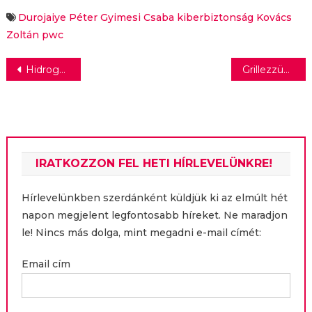
hasznosításában
kihívás előtt a
nyugdíjrendszerek
Durojaiye Péter
Gyimesi Csaba
kiberbiztonság
Kovács
Zoltán
pwc
Bejegyzés
Hidrogén hajtja Ferenc pápa új autóját
Grillezzünk rossz időben is!
navigáció
IRATKOZZON FEL HETI HÍRLEVELÜNKRE!
Hírlevelünkben szerdánként küldjük ki az elmúlt hét
napon megjelent legfontosabb híreket. Ne maradjon
le! Nincs más dolga, mint megadni e-mail címét:
Email cím