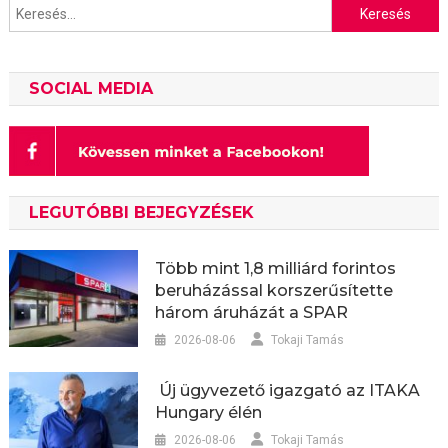
Keresés:
SOCIAL MEDIA
LEGUTÓBBI BEJEGYZÉSEK
Több mint 1,8 milliárd forintos
beruházással korszerűsítette
három áruházát a SPAR
2026-08-06
Tokaji Tamás
Új ügyvezető igazgató az ITAKA
Hungary élén
2026-08-06
Tokaji Tamás