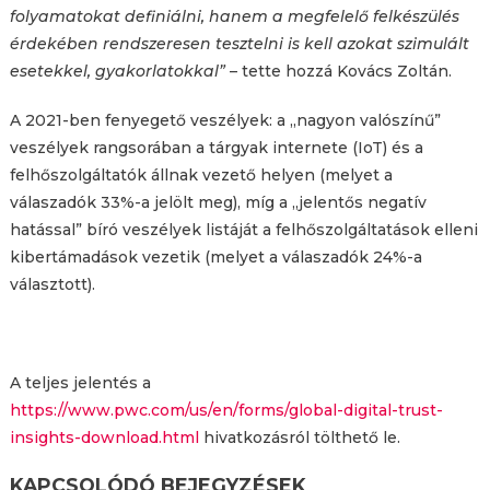
folyamatokat definiálni, hanem a megfelelő felkészülés
érdekében rendszeresen tesztelni is kell azokat szimulált
esetekkel, gyakorlatokkal”
– tette hozzá Kovács Zoltán.
A 2021-ben fenyegető veszélyek: a „nagyon valószínű”
veszélyek rangsorában a tárgyak internete (IoT) és a
felhőszolgáltatók állnak vezető helyen (melyet a
válaszadók 33%-a jelölt meg), míg a „jelentős negatív
hatással” bíró veszélyek listáját a felhőszolgáltatások elleni
kibertámadások vezetik (melyet a válaszadók 24%-a
választott).
A teljes jelentés a
https://www.pwc.com/us/en/forms/global-digital-trust-
insights-download.html
hivatkozásról tölthető le.
KAPCSOLÓDÓ BEJEGYZÉSEK