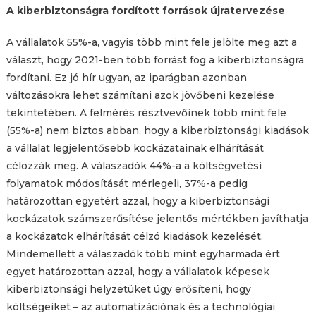
A kiberbiztonságra fordított források újratervezése
A vállalatok 55%-a, vagyis több mint fele jelölte meg azt a
választ, hogy 2021-ben több forrást fog a kiberbiztonságra
fordítani. Ez jó hír ugyan, az iparágban azonban
változásokra lehet számítani azok jövőbeni kezelése
tekintetében. A felmérés résztvevőinek több mint fele
(55%-a) nem biztos abban, hogy a kiberbiztonsági kiadások
a vállalat legjelentősebb kockázatainak elhárítását
célozzák meg. A válaszadók 44%-a a költségvetési
folyamatok módosítását mérlegeli, 37%-a pedig
határozottan egyetért azzal, hogy a kiberbiztonsági
kockázatok számszerűsítése jelentős mértékben javíthatja
a kockázatok elhárítását célzó kiadások kezelését.
Mindemellett a válaszadók több mint egyharmada ért
egyet határozottan azzal, hogy a vállalatok képesek
kiberbiztonsági helyzetüket úgy erősíteni, hogy
költségeiket – az automatizációnak és a technológiai