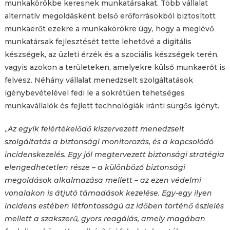
munkakörökbe keresnek munkatársakat. Több vállalat
alternatív megoldásként belső erőforrásokból biztosított
munkaerőt ezekre a munkakörökre úgy, hogy a meglévő
munkatársak fejlesztését tette lehetővé a digitális
készségek, az üzleti érzék és a szociális készségek terén,
vagyis azokon a területeken, amelyekre külső munkaerőt is
felvesz. Néhány vállalat menedzselt szolgáltatások
igénybevételével fedi le a sokrétűen tehetséges
munkavállalók és fejlett technológiák iránti sürgős igényt.
„
Az egyik felértékelődő kiszervezett menedzselt
szolgáltatás a biztonsági monitorozás, és a kapcsolódó
incidenskezelés. Egy jól megtervezett biztonsági stratégia
elengedhetetlen része – a különböző biztonsági
megoldások alkalmazása mellett – az ezen védelmi
vonalakon is átjutó támadások kezelése. Egy-egy ilyen
incidens estében létfontosságú az időben történő észlelés
mellett a szakszerű, gyors reagálás, amely magában