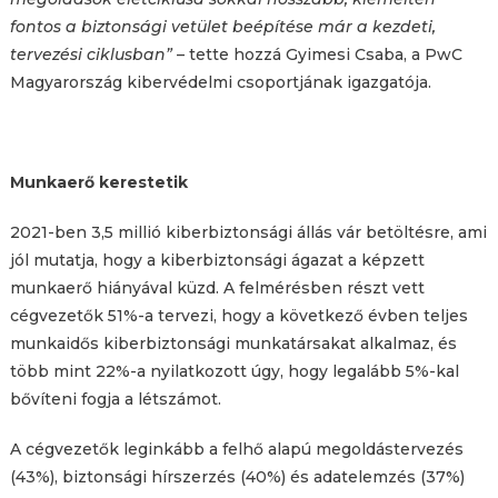
fontos a biztonsági vetület beépítése már a kezdeti,
tervezési ciklusban”
– tette hozzá Gyimesi Csaba, a PwC
Magyarország kibervédelmi csoportjának igazgatója.
Munkaerő kerestetik
2021-ben 3,5 millió kiberbiztonsági állás vár betöltésre, ami
jól mutatja, hogy a kiberbiztonsági ágazat a képzett
munkaerő hiányával küzd. A felmérésben részt vett
cégvezetők 51%-a tervezi, hogy a következő évben teljes
munkaidős kiberbiztonsági munkatársakat alkalmaz, és
több mint 22%-a nyilatkozott úgy, hogy legalább 5%-kal
bővíteni fogja a létszámot.
A cégvezetők leginkább a felhő alapú megoldástervezés
(43%), biztonsági hírszerzés (40%) és adatelemzés (37%)