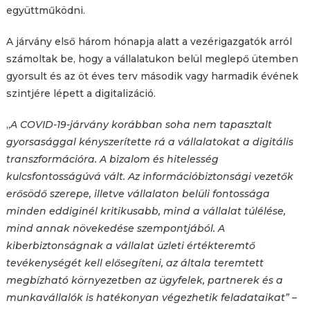
együttműködni.
A járvány első három hónapja alatt a vezérigazgatók arról
számoltak be, hogy a vállalatukon belül meglepő ütemben
gyorsult és az öt éves terv második vagy harmadik évének
szintjére lépett a digitalizáció.
„
A COVID-19-járvány korábban soha nem tapasztalt
gyorsasággal kényszerítette rá a vállalatokat a digitális
transzformációra. A bizalom és hitelesség
kulcsfontosságúvá vált. Az információbiztonsági vezetők
erősödő szerepe, illetve vállalaton belüli fontossága
minden eddiginél kritikusabb, mind a vállalat túlélése,
mind annak növekedése szempontjából. A
kiberbiztonságnak a vállalat üzleti értékteremtő
tevékenységét kell elősegíteni, az általa teremtett
megbízható környezetben az ügyfelek, partnerek és a
munkavállalók is hatékonyan végezhetik feladataikat”
–