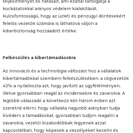
teljesítményét és hatásait, ami ezáltal támogatja a
kockázatokkal arányos védelem kialakítását.
Kulcsfontosságú, hogy az üzleti és pénzügyi döntésekért
felelős vezetők számára is láthatóvá váljon a
kiberbiztonság hozzáadott értéke.
Felkészülés a kibertámadásokra
Az innováció és a technológia változást hoz a vállalatok
kibertámadókkal szembeni felkészülésében: a cégvezetők
43%-a nyilatkozta azt, hogy javított az ügyfélélményen,
illetve gyorsabban reagál az incidensekre és zavarokra. A
legtöbb válaszadó a következő két-három évben azt
szeretné elérni, hogy vállalata nagyobb arányban tudja
kivédeni a támadásokat, gyorsabban tudjon reagálni a
zavarokra, vezetői bizakodóbbak legyenek azzal
kapcsolatban, hogy képesek a veszélyeket kezelni és