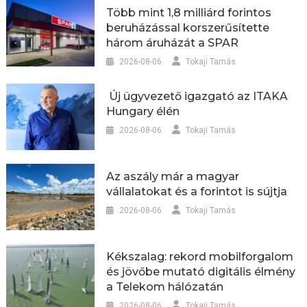
Több mint 1,8 milliárd forintos
beruházással korszerűsítette
három áruházát a SPAR
2026-08-06
Tokaji Tamás
Új ügyvezető igazgató az ITAKA
Hungary élén
2026-08-06
Tokaji Tamás
Az aszály már a magyar
vállalatokat és a forintot is sújtja
2026-08-06
Tokaji Tamás
Kékszalag: rekord mobilforgalom
és jövőbe mutató digitális élmény
a Telekom hálózatán
2026-08-06
Tokaji Tamás