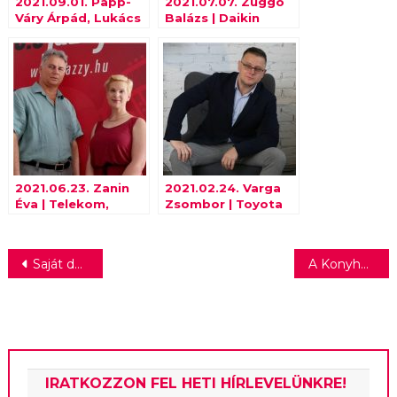
2021.09.01. Papp-
2021.07.07. Zuggó
Váry Árpád, Lukács
Balázs | Daikin
Rita | Metropolitan
2021.06.23. Zanin
2021.02.24. Varga
Éva | Telekom,
Zsombor | Toyota
Egyenlítő
Alapítvány
Bejegyzés
Saját dallal ünnepli ötödik születésnapját az Emerald PR
A Konyhafőnök VIP: káosz a konyhában
navigáció
IRATKOZZON FEL HETI HÍRLEVELÜNKRE!