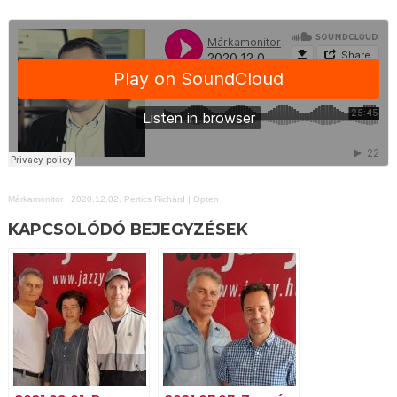
Márkamonitor
·
2020.12.02. Pertics Richárd | Opten
KAPCSOLÓDÓ BEJEGYZÉSEK