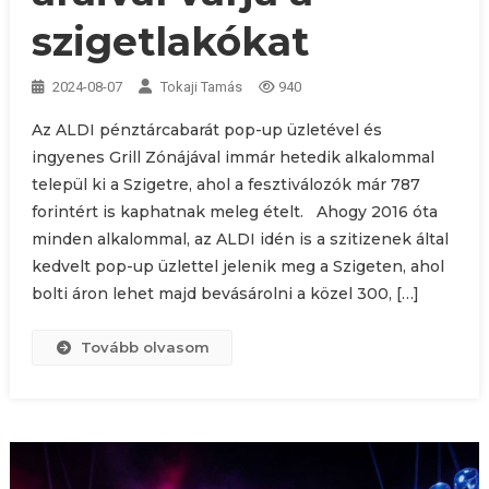
szigetlakókat
2024-08-07
Tokaji Tamás
940
Az ALDI pénztárcabarát pop-up üzletével és
ingyenes Grill Zónájával immár hetedik alkalommal
települ ki a Szigetre, ahol a fesztiválozók már 787
forintért is kaphatnak meleg ételt. Ahogy 2016 óta
minden alkalommal, az ALDI idén is a szitizenek által
kedvelt pop-up üzlettel jelenik meg a Szigeten, ahol
bolti áron lehet majd bevásárolni a közel 300, […]
Tovább olvasom