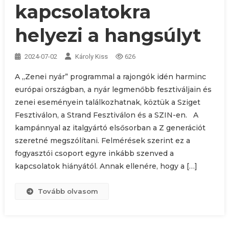
kapcsolatokra
helyezi a hangsúlyt
2024-07-02
Károly Kiss
626
A „Zenei nyár” programmal a rajongók idén harminc
európai országban, a nyár legmenőbb fesztiváljain és
zenei eseményein találkozhatnak, köztük a Sziget
Fesztiválon, a Strand Fesztiválon és a SZIN-en. A
kampánnyal az italgyártó elsősorban a Z generációt
szeretné megszólítani. Felmérések szerint ez a
fogyasztói csoport egyre inkább szenved a
kapcsolatok hiányától. Annak ellenére, hogy a […]
Tovább olvasom