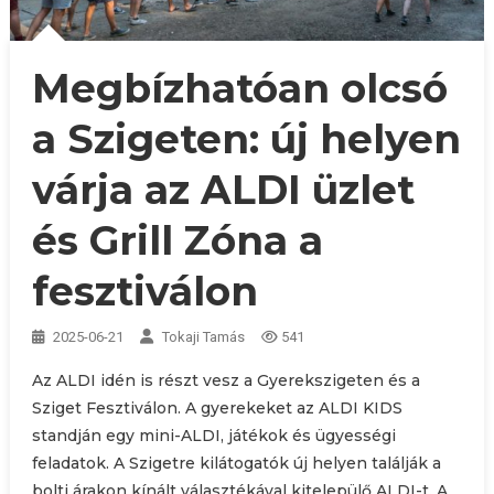
Megbízhatóan olcsó
a Szigeten: új helyen
várja az ALDI üzlet
és Grill Zóna a
fesztiválon
2025-06-21
Tokaji Tamás
541
Az ALDI idén is részt vesz a Gyerekszigeten és a
Sziget Fesztiválon. A gyerekeket az ALDI KIDS
standján egy mini-ALDI, játékok és ügyességi
feladatok. A Szigetre kilátogatók új helyen találják a
bolti árakon kínált választékával kitelepülő ALDI-t. A