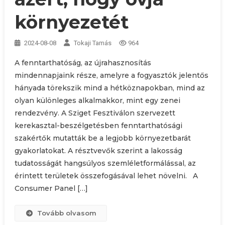
környezetét
2024-08-08
Tokaji Tamás
964
A fenntarthatóság, az újrahasznosítás
mindennapjaink része, amelyre a fogyasztók jelentős
hányada törekszik mind a hétköznapokban, mind az
olyan különleges alkalmakkor, mint egy zenei
rendezvény. A Sziget Fesztiválon szervezett
kerekasztal-beszélgetésben fenntarthatósági
szakértők mutatták be a legjobb környezetbarát
gyakorlatokat. A résztvevők szerint a lakosság
tudatosságát hangsúlyos szemléletformálással, az
érintett területek összefogásával lehet növelni. A
Consumer Panel […]
Tovább olvasom