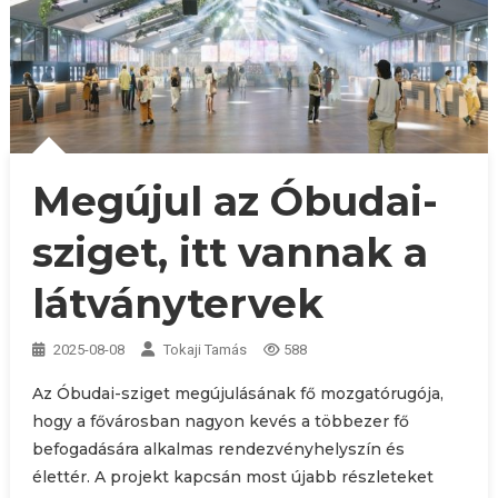
Megújul az Óbudai-
sziget, itt vannak a
látványtervek
2025-08-08
Tokaji Tamás
588
Az Óbudai-sziget megújulásának fő mozgatórugója,
hogy a fővárosban nagyon kevés a többezer fő
befogadására alkalmas rendezvényhelyszín és
élettér. A projekt kapcsán most újabb részleteket