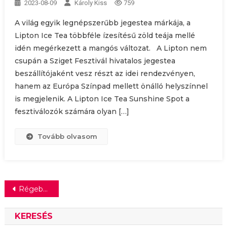
2023-08-09
Károly Kiss
759
A világ egyik legnépszerűbb jegestea márkája, a
Lipton Ice Tea többféle ízesítésű zöld teája mellé
idén megérkezett a mangós változat. A Lipton nem
csupán a Sziget Fesztivál hivatalos jegestea
beszállítójaként vesz részt az idei rendezvényen,
hanem az Európa Színpad mellett önálló helyszínnel
is megjelenik. A Lipton Ice Tea Sunshine Spot a
fesztiválozók számára olyan […]
Tovább olvasom
Bejegyzés
Régebbi bejegyzések
navigáció
KERESÉS