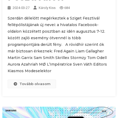
2024-03-27
Károly Kiss
684
Szerdán délelőtt megérkeztek a Sziget Fesztivál
fellépőlistájának új nevei: a hivatalos Facebook-
oldalon közzétett posztban az idén augusztus 7-12.
között zajló esemény ötvennél is több
programpontjára derült fény. A rövidhír szerint ők
már biztosan érkeznek: Fred Again Liam Gallagher
Martin Garrix Sam Smith Skrillex Stormzy Tom Odell
Aurora Azahriah MØ L’Impératrice Sven Väth Editors
Kiasmos Modeselektor
Tovább olvasom