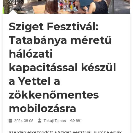
Sziget Fesztivál:
Tatabánya méretű
hálózati
kapacitással készül
a Yettel a
zökkenőmentes
mobilozásra
2024-08-08
Tokaji Tamás
881
Szerdán elkezdődött a Sziget Fesztivál, Európa egyik