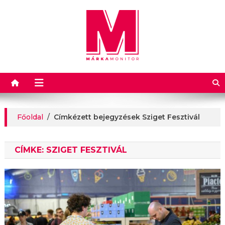
Márkamonitor
Főoldal
/
Címkézett bejegyzések Sziget Fesztivál
CÍMKE:
SZIGET FESZTIVÁL