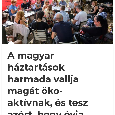
A magyar
háztartások
harmada vallja
magát öko-
aktívnak, és tesz
azért, hogy óvja