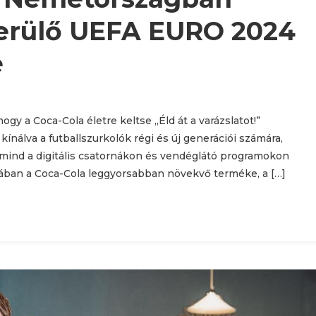
erülő UEFA EURO 2024
e
gy a Coca-Cola életre keltse „Éld át a varázslatot!”
 kínálva a futballszurkolók régi és új generációi számára,
 mind a digitális csatornákon és vendéglátó programokon
ban a Coca-Cola leggyorsabban növekvő terméke, a […]