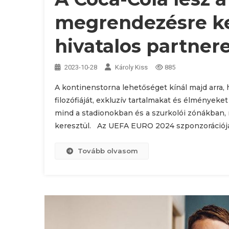
megrendezésre k
hivatalos partner
2023-10-28
Károly Kiss
885
A kontinenstorna lehetőséget kínál majd arra, ho
filozófiáját, exkluzív tartalmakat és élményeket
mind a stadionokban és a szurkolói zónákban,
keresztül. Az UEFA EURO 2024 szponzorációjá
Tovább olvasom