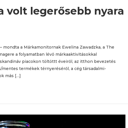
a volt legerősebb nyara
k” – mondta a Márkamonitornak Ewelina Zawadzka, a The
agere a folyamatban lévő márkaaktivitásokkal
skandináv piacokon töltöttt éveiről, az itthon bevezetés
es/mentes termékek térnyeréséről, a cég társadalmi-
ok más […]