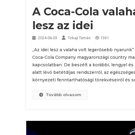
A Coca-Cola valah
lesz az idei
2024-06-03
Tokaji Tamás
1361
„Az idei lesz a valaha volt legerősebb nyarun
Coca-Cola Company magyarországi country man
kapcsolatban. De beszélt a korábbi, lengyel és 
alatt lévő betétdíjas rendszerről, az egészség
környezeti fenntarthatósági törekvéseiről és s
Tovább olvasom