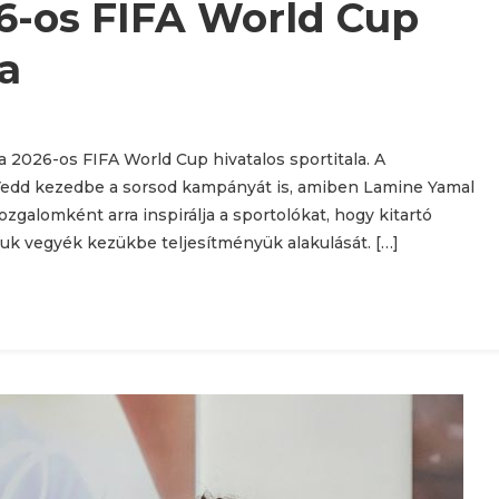
6-os FIFA World Cup
la
026-os FIFA World Cup hivatalos sportitala. A
edd kezedbe a sorsod kampányát is, amiben Lamine Yamal
ozgalomként arra inspirálja a sportolókat, hogy kitartó
guk vegyék kezükbe teljesítményük alakulását. […]