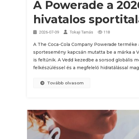
A Powerade a 202
hivatalos sportita
2026-07-09
Tokaji Tamás
118
A The Coca-Cola Company Powerade terméke a 2
sportesemény kapcsán mutatta be a márka a V
is feltűnik. A Vedd kezedbe a sorsod globális m
felkészüléssel és a megfelelő hidratálással ma
Tovább olvasom