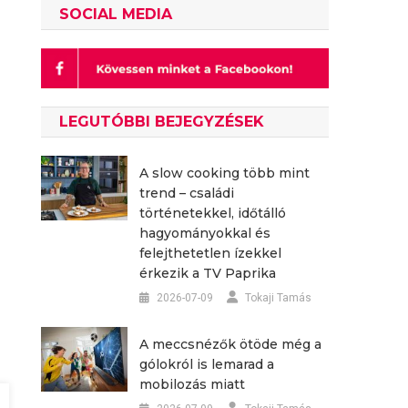
SOCIAL MEDIA
LEGUTÓBBI BEJEGYZÉSEK
A slow cooking több mint
trend – családi
történetekkel, időtálló
hagyományokkal és
felejthetetlen ízekkel
érkezik a TV Paprika
2026-07-09
Tokaji Tamás
A meccsnézők ötöde még a
gólokról is lemarad a
mobilozás miatt