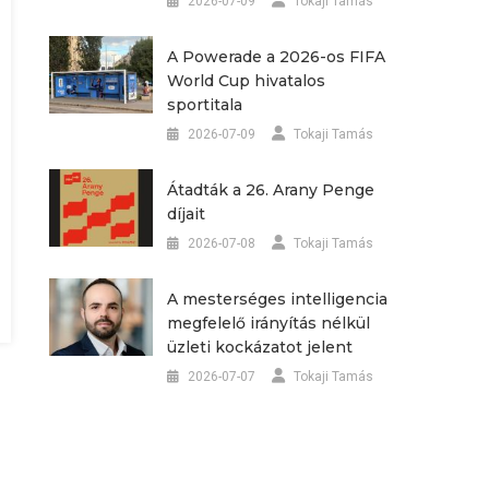
2026-07-09
Tokaji Tamás
A Powerade a 2026-os FIFA
World Cup hivatalos
sportitala
2026-07-09
Tokaji Tamás
Átadták a 26. Arany Penge
díjait
2026-07-08
Tokaji Tamás
A mesterséges intelligencia
megfelelő irányítás nélkül
üzleti kockázatot jelent
2026-07-07
Tokaji Tamás