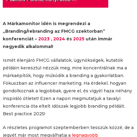
A Márkamonitor idén is megrendezi a
„Branding/rebranding az FMCG szektorban”
konferenciát –
2023
,
2024
és
2025
után immár
negyedik alkalommal!
Ismét élenjáró FMCG vállalatok, ügynökségek, kutatók
példáin keresztül nézzük meg, mire koncentrálnak ma a
márkaépítők, hogy működik a branding a gyakorlatban.
Fókuszban az influencer marketing. Ha érdekel, hogyan
gondolkoznak a legjobbak, gyere el, és vigyél haza néhány
inspiráló ötletet! Ezen a napon megmutatjuk a tavalyi
konferencia óta eltelt időszak legjobb branding példáit.
Best practice 2025!
A részletes programot szeptemberben tesszük közzé, de a
jegyét már most megválhatja a
legnagyobb