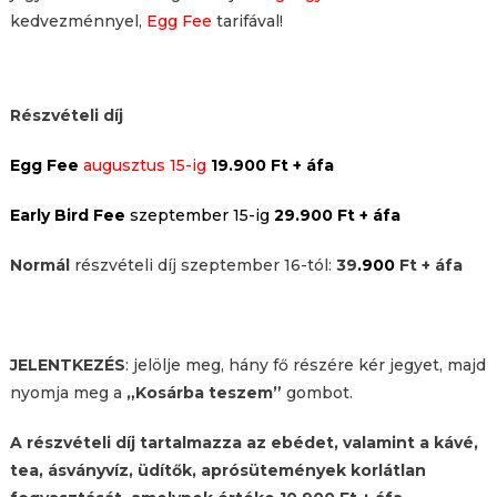
kedvezménnyel,
Egg Fee
tarifával!
Részvételi díj
Egg Fee
augusztus 15-ig
19.900 Ft + áfa
Early Bird Fee
szeptember 15-ig
29.900 Ft + áfa
Normál
részvételi díj szeptember 16-tól:
39
.900
Ft + áfa
JELENTKEZÉS
: jelölje meg, hány fő részére kér jegyet, majd
nyomja meg a
„Kosárba teszem”
gombot.
A részvételi díj tartalmazza az ebédet, valamint a kávé,
tea, ásványvíz, üdítők, aprósütemények korlátlan