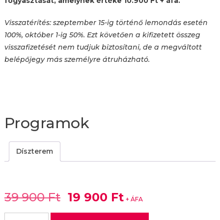
fogyasztását, amelynek értéke 10.900 Ft + áfa.
Visszatérítés: szeptember 15
-ig történő lemondás esetén
100%, október 1-ig 50%. Ezt követően a kifizetett összeg
visszafizetését nem tudjuk biztosítani, de a megváltott
belépőjegy más személyre átruházható.
Programok
Díszterem
Original
Current
39 900
Ft
19 900
Ft
+ ÁFA
price
price
Branding/rebranding